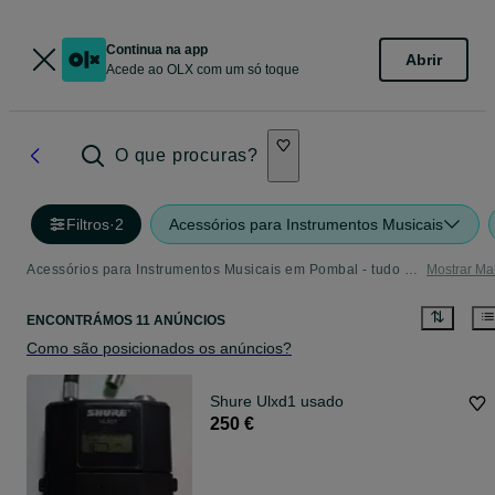
Continua na app
Abrir
Acede ao OLX com um só toque
O que procuras?
Filtros
·
2
Acessórios para Instrumentos Musicais
Acessórios para Instrumentos Musicais em Pombal - tudo o que precisa
Mostrar Ma
ENCONTRÁMOS 11 ANÚNCIOS
Como são posicionados os anúncios?
Shure Ulxd1 usado
250 €