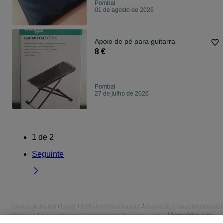
Pombal
01 de agosto de 2026
Apoio de pé para guitarra
8 €
Pombal
27 de julho de 2026
1
de
2
Seguinte
Página principal
Lazer
Instrumentos musicais
Acessórios para Instrumento
Musicais
Acessórios para Instrumentos Musicais - Leiria
Acessórios para