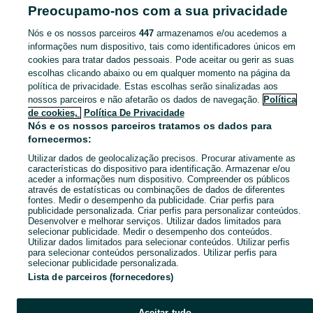
Instrumentos Musicais - Pombal
Preocupamo-nos com a sua privacidade
Nós e os nossos parceiros
447
armazenamos e/ou acedemos a
CATEGORIA
informações num dispositivo, tais como identificadores únicos em
cookies para tratar dados pessoais. Pode aceitar ou gerir as suas
Navegue pelos últimos anúncios de Acessórios para Instrumentos Musicais em Pombal no OLX Portugal. Compre e venda produtos locais com facilidade e segurança.
Mostrar Ma
escolhas clicando abaixo ou em qualquer momento na página da
política de privacidade. Estas escolhas serão sinalizadas aos
nossos parceiros e não afetarão os dados de navegação.
Política
Mapa do site
de cookies,
Política De Privacidade
Mapa das freguesias
Nós e os nossos parceiros tratamos os dados para
fornecermos:
Mapa de mini-sites
Utilizar dados de geolocalização precisos. Procurar ativamente as
Pesquisas populares
características do dispositivo para identificação. Armazenar e/ou
aceder a informações num dispositivo. Compreender os públicos
através de estatísticas ou combinações de dados de diferentes
fontes. Medir o desempenho da publicidade. Criar perfis para
publicidade personalizada. Criar perfis para personalizar conteúdos.
Desenvolver e melhorar serviços. Utilizar dados limitados para
selecionar publicidade. Medir o desempenho dos conteúdos.
Utilizar dados limitados para selecionar conteúdos. Utilizar perfis
para selecionar conteúdos personalizados. Utilizar perfis para
selecionar publicidade personalizada.
Lista de parceiros (fornecedores)
Aceitar tudo