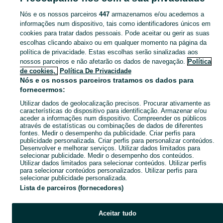
Nós e os nossos parceiros
447
armazenamos e/ou acedemos a
CATEGORIA
informações num dispositivo, tais como identificadores únicos em
cookies para tratar dados pessoais. Pode aceitar ou gerir as suas
escolhas clicando abaixo ou em qualquer momento na página da
Navegue pelos últimos anúncios de Bonecas e Peluches em no OLX Portugal. Compre e venda produtos locais com facilidade e segurança.
Mostrar Ma
política de privacidade. Estas escolhas serão sinalizadas aos
nossos parceiros e não afetarão os dados de navegação.
Política
Mapa do site
de cookies,
Política De Privacidade
Mapa das freguesias
Nós e os nossos parceiros tratamos os dados para
fornecermos:
Mapa de mini-sites
Utilizar dados de geolocalização precisos. Procurar ativamente as
Pesquisas populares
características do dispositivo para identificação. Armazenar e/ou
aceder a informações num dispositivo. Compreender os públicos
através de estatísticas ou combinações de dados de diferentes
fontes. Medir o desempenho da publicidade. Criar perfis para
publicidade personalizada. Criar perfis para personalizar conteúdos.
Desenvolver e melhorar serviços. Utilizar dados limitados para
selecionar publicidade. Medir o desempenho dos conteúdos.
Utilizar dados limitados para selecionar conteúdos. Utilizar perfis
para selecionar conteúdos personalizados. Utilizar perfis para
selecionar publicidade personalizada.
Lista de parceiros (fornecedores)
Aceitar tudo