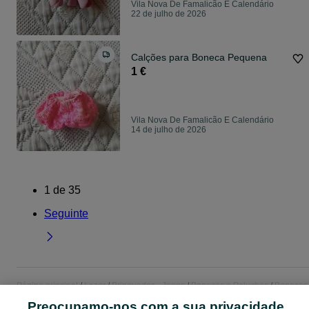
Vila Nova De Famalicão E Calendário
22 de julho de 2026
Calções para Boneca Pequena
1 €
Vila Nova De Famalicão E Calendário
14 de julho de 2026
1
de
35
Seguinte
Página principal
Lazer
Brinquedos - Jogos
Bonecas e Peluches
Bonecas
Peluches - Braga
Bonecas e Peluches - Vila Nova De Famalicão E Calendár
Preocupamo-nos com a sua privacidade