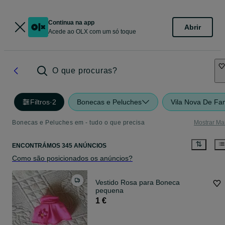
Continua na app
Abrir
Acede ao OLX com um só toque
O que procuras?
Filtros
·
2
Bonecas e Peluches
Vila Nova De Fa
Bonecas e Peluches em - tudo o que precisa
Mostrar Ma
ENCONTRÁMOS 345 ANÚNCIOS
Como são posicionados os anúncios?
Vestido Rosa para Boneca
pequena
1 €