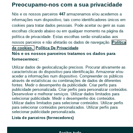
João Do Souto)
Preocupamo-nos com a sua privacidade
Nós e os nossos parceiros
447
armazenamos e/ou acedemos a
CATEGORIA
informações num dispositivo, tais como identificadores únicos em
cookies para tratar dados pessoais. Pode aceitar ou gerir as suas
Navegue pelos últimos anúncios de Bonecos e Figuras em Braga (São José De São Lázaro E São João Do Souto) no OLX Portugal. Compre e venda produtos locais com facilidade e segurança.
Mostrar Ma
escolhas clicando abaixo ou em qualquer momento na página da
política de privacidade. Estas escolhas serão sinalizadas aos
nossos parceiros e não afetarão os dados de navegação.
Política
Mapa do site
de cookies,
Política De Privacidade
Mapa das freguesias
Nós e os nossos parceiros tratamos os dados para
fornecermos:
Mapa de mini-sites
Utilizar dados de geolocalização precisos. Procurar ativamente as
Pesquisas populares
características do dispositivo para identificação. Armazenar e/ou
aceder a informações num dispositivo. Compreender os públicos
através de estatísticas ou combinações de dados de diferentes
fontes. Medir o desempenho da publicidade. Criar perfis para
publicidade personalizada. Criar perfis para personalizar conteúdos.
Desenvolver e melhorar serviços. Utilizar dados limitados para
selecionar publicidade. Medir o desempenho dos conteúdos.
Utilizar dados limitados para selecionar conteúdos. Utilizar perfis
para selecionar conteúdos personalizados. Utilizar perfis para
selecionar publicidade personalizada.
Lista de parceiros (fornecedores)
Aceitar tudo