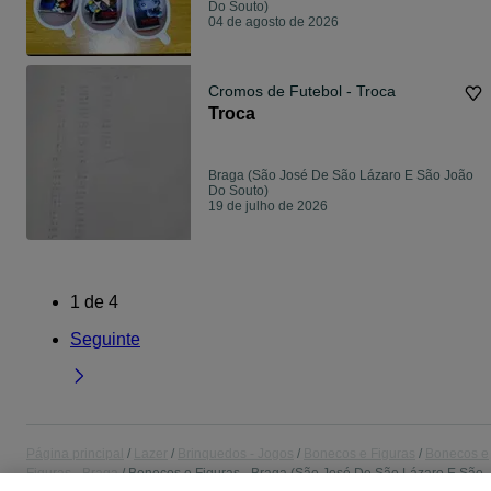
Do Souto)
04 de agosto de 2026
Cromos de Futebol - Troca
Troca
Braga (São José De São Lázaro E São João
Do Souto)
19 de julho de 2026
1
de
4
Seguinte
Página principal
Lazer
Brinquedos - Jogos
Bonecos e Figuras
Bonecos e
Figuras - Braga
Bonecos e Figuras - Braga (São José De São Lázaro E São