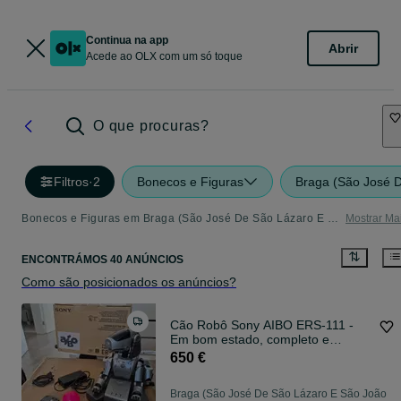
Continua na app
Abrir
Acede ao OLX com um só toque
O que procuras?
Filtros
·
2
Bonecos e Figuras
Braga (São José 
Bonecos e Figuras em Braga (São José De São Lázaro E São João Do Souto) - tudo o que precisa
Mostrar Ma
ENCONTRÁMOS 40 ANÚNCIOS
Como são posicionados os anúncios?
Cão Robô Sony AIBO ERS-111 -
Em bom estado, completo e
funcional
650 €
Braga (São José De São Lázaro E São João