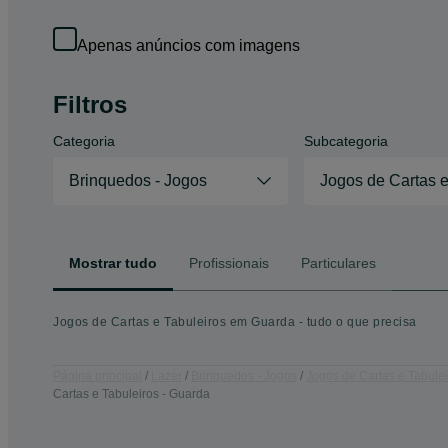
Apenas anúncios com imagens
Filtros
Categoria
Subcategoria
Brinquedos - Jogos
Jogos de Cartas e
Mostrar tudo
Profissionais
Particulares
Jogos de Cartas e Tabuleiros em Guarda - tudo o que precisa
Página principal
Lazer
Brinquedos - Jogos
Jogos de Cartas e Tabulei
Cartas e Tabuleiros - Guarda