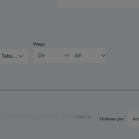
Preço
 Tabuleiros
ros
Jogos de Cartas e Tabuleiros - Guarda
Jogos de
Ordenar por:
Anú