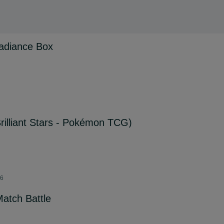
adiance Box
illiant Stars - Pokémon TCG)
26
atch Battle