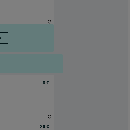
r
8 €
20 €