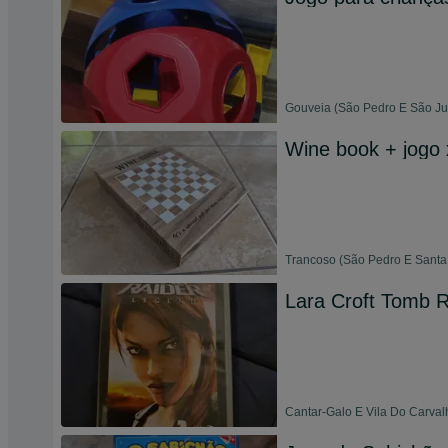
Gouveia (São Pedro E São Jul
Wine book + jogo
Trancoso (São Pedro E Santa 
Lara Croft Tomb 
Cantar-Galo E Vila Do Carval