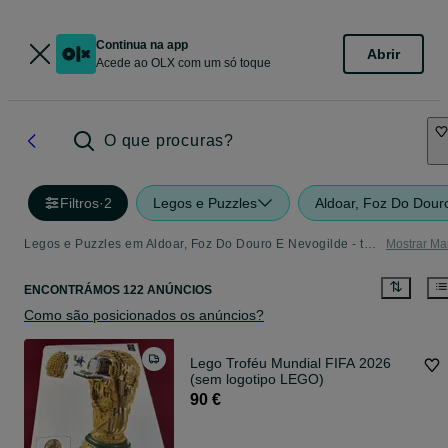
Continua na app
Abrir
Acede ao OLX com um só toque
O que procuras?
Filtros
·
2
Legos e Puzzles
Aldoar, Foz Do Dour
Legos e Puzzles em Aldoar, Foz Do Douro E Nevogilde - tudo o que precisa
Mostrar Ma
ENCONTRÁMOS 122 ANÚNCIOS
Como são posicionados os anúncios?
Lego Troféu Mundial FIFA 2026
(sem logotipo LEGO)
90 €