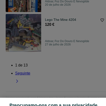
Aldoar, Foz Do Douro E Nevogilde
20 de julho de 2026
Lego The Mine 4204
120 €
Aldoar, Foz Do Douro E Nevogilde
27 de julho de 2026
1
de
13
Seguinte
Página principal
Lazer
Brinquedos - Jogos
Legos e Puzzles
Legos e
Puzzles - Porto
Legos e Puzzles - Aldoar, Foz Do Douro E Nevogilde
Preocupamo-nos com a sua privacidade