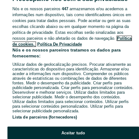
Nós e os nossos parceiros
447
armazenamos e/ou acedemos a
CATEGORIA
informações num dispositivo, tais como identificadores únicos em
cookies para tratar dados pessoais. Pode aceitar ou gerir as suas
escolhas clicando abaixo ou em qualquer momento na página da
Navegue pelos últimos anúncios de Legos e Puzzles em Aldoar, Foz Do Douro E Nevogilde no OLX Portugal. Compre e venda produtos locais com facilidade e segurança.
Mostrar Ma
política de privacidade. Estas escolhas serão sinalizadas aos
nossos parceiros e não afetarão os dados de navegação.
Política
Mapa do site
de cookies,
Política De Privacidade
Mapa das freguesias
Nós e os nossos parceiros tratamos os dados para
fornecermos:
Mapa de mini-sites
Utilizar dados de geolocalização precisos. Procurar ativamente as
Pesquisas populares
características do dispositivo para identificação. Armazenar e/ou
aceder a informações num dispositivo. Compreender os públicos
através de estatísticas ou combinações de dados de diferentes
fontes. Medir o desempenho da publicidade. Criar perfis para
publicidade personalizada. Criar perfis para personalizar conteúdos.
Desenvolver e melhorar serviços. Utilizar dados limitados para
selecionar publicidade. Medir o desempenho dos conteúdos.
Utilizar dados limitados para selecionar conteúdos. Utilizar perfis
para selecionar conteúdos personalizados. Utilizar perfis para
selecionar publicidade personalizada.
Lista de parceiros (fornecedores)
Aceitar tudo