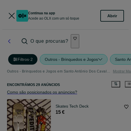
Continua na app
Abrir
Acede ao OLX com um só toque
O que procuras?
Filtros
·
2
Outros - Brinquedos e Jogos
Santo An
Outros - Brinquedos e Jogos em Santo António Dos Cavaleiros E Frielas - tudo o que precisa
Mostrar Ma
ENCONTRÁMOS 29 ANÚNCIOS
Como são posicionados os anúncios?
Skates Tech Deck
15 €