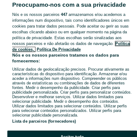
António Dos Cavaleiros E Frielas
Preocupamo-nos com a sua privacidade
Nós e os nossos parceiros
447
armazenamos e/ou acedemos a
CATEGORIA
informações num dispositivo, tais como identificadores únicos em
cookies para tratar dados pessoais. Pode aceitar ou gerir as suas
Navegue pelos últimos anúncios de Outros - Brinquedos e Jogos em Santo António Dos Cavaleiros E Frielas no OLX Portugal. Compre e venda produtos locais com facilidade e segurança.
Mostrar Ma
escolhas clicando abaixo ou em qualquer momento na página da
política de privacidade. Estas escolhas serão sinalizadas aos
nossos parceiros e não afetarão os dados de navegação.
Política
Mapa do site
de cookies,
Política De Privacidade
Mapa das freguesias
Nós e os nossos parceiros tratamos os dados para
fornecermos:
Mapa de mini-sites
Utilizar dados de geolocalização precisos. Procurar ativamente as
Pesquisas populares
características do dispositivo para identificação. Armazenar e/ou
aceder a informações num dispositivo. Compreender os públicos
através de estatísticas ou combinações de dados de diferentes
fontes. Medir o desempenho da publicidade. Criar perfis para
publicidade personalizada. Criar perfis para personalizar conteúdos.
Desenvolver e melhorar serviços. Utilizar dados limitados para
selecionar publicidade. Medir o desempenho dos conteúdos.
Utilizar dados limitados para selecionar conteúdos. Utilizar perfis
para selecionar conteúdos personalizados. Utilizar perfis para
selecionar publicidade personalizada.
Lista de parceiros (fornecedores)
Aceitar tudo