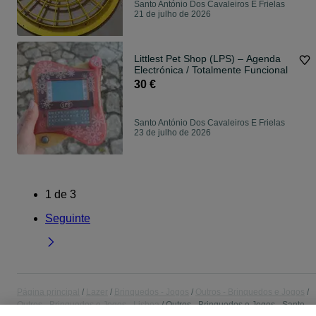
Santo António Dos Cavaleiros E Frielas
21 de julho de 2026
Littlest Pet Shop (LPS) – Agenda
Electrónica / Totalmente Funcional
30 €
Santo António Dos Cavaleiros E Frielas
23 de julho de 2026
1
de
3
Seguinte
Página principal
Lazer
Brinquedos - Jogos
Outros - Brinquedos e Jogos
Outros - Brinquedos e Jogos - Lisboa
Outros - Brinquedos e Jogos - Santo