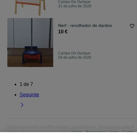
Campo De Ourique
31 de julho de 2026
Nerf - recolhedor de dardos
10 €
Campo De Ourique
29 de julho de 2026
1
de
7
Seguinte
Página principal
Lazer
Brinquedos - Jogos
Outros - Brinquedos e Jogos
Outros - Brinquedos e Jogos - Lisboa
Outros - Brinquedos e Jogos - Campo