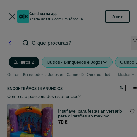
Continua na app
Abrir
Acede ao OLX com um só toque
O que procuras?
Filtros
·
2
Outros - Brinquedos e Jogos
Campo D
Outros - Brinquedos e Jogos em Campo De Ourique - tudo o que precisa
Mostrar Ma
ENCONTRÁMOS 64 ANÚNCIOS
Como são posicionados os anúncios?
Insuflavel para festas aniversario
para diversões ao maximo
70 €