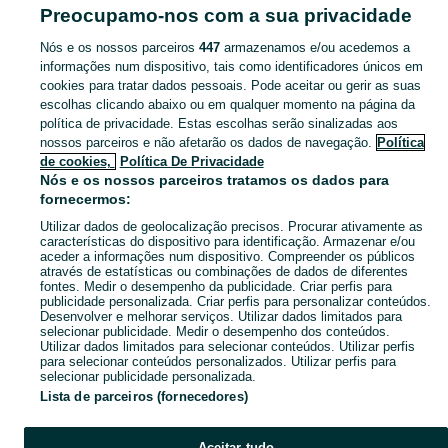
De Ourique
Preocupamo-nos com a sua privacidade
Nós e os nossos parceiros
447
armazenamos e/ou acedemos a
CATEGORIA
informações num dispositivo, tais como identificadores únicos em
cookies para tratar dados pessoais. Pode aceitar ou gerir as suas
Navegue pelos últimos anúncios de Outros - Brinquedos e Jogos em Campo De Ourique no OLX Portugal. Compre e venda produtos locais com facilidade e segurança.
Mostrar Ma
escolhas clicando abaixo ou em qualquer momento na página da
política de privacidade. Estas escolhas serão sinalizadas aos
nossos parceiros e não afetarão os dados de navegação.
Política
Mapa do site
de cookies,
Política De Privacidade
Mapa das freguesias
Nós e os nossos parceiros tratamos os dados para
fornecermos:
Mapa de mini-sites
Utilizar dados de geolocalização precisos. Procurar ativamente as
Pesquisas populares
características do dispositivo para identificação. Armazenar e/ou
aceder a informações num dispositivo. Compreender os públicos
através de estatísticas ou combinações de dados de diferentes
fontes. Medir o desempenho da publicidade. Criar perfis para
publicidade personalizada. Criar perfis para personalizar conteúdos.
Desenvolver e melhorar serviços. Utilizar dados limitados para
selecionar publicidade. Medir o desempenho dos conteúdos.
Utilizar dados limitados para selecionar conteúdos. Utilizar perfis
para selecionar conteúdos personalizados. Utilizar perfis para
selecionar publicidade personalizada.
Lista de parceiros (fornecedores)
Aceitar tudo