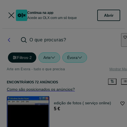
Continua na app
Abrir
Acede ao OLX com um só toque
O que procuras?
Filtros
·
2
Arte
Évora
Arte em Évora - tudo o que precisa
Mostrar Ma
ENCONTRÁMOS 72 ANÚNCIOS
Como são posicionados os anúncios?
edição de fotos ( serviço online)
5 €