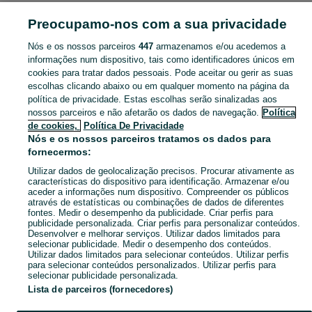
PORTUGAL » ÉVORA
Preocupamo-nos com a sua privacidade
Nós e os nossos parceiros
447
armazenamos e/ou acedemos a
CATEGORIA
informações num dispositivo, tais como identificadores únicos em
cookies para tratar dados pessoais. Pode aceitar ou gerir as suas
Navegue pelos últimos anúncios de Arte em Évora no OLX Portugal. Compre e venda produtos locais com facilidade e segurança.
Mostrar Ma
escolhas clicando abaixo ou em qualquer momento na página da
política de privacidade. Estas escolhas serão sinalizadas aos
nossos parceiros e não afetarão os dados de navegação.
Política
Mapa do site
de cookies,
Política De Privacidade
Mapa das freguesias
Nós e os nossos parceiros tratamos os dados para
fornecermos:
Mapa de mini-sites
Utilizar dados de geolocalização precisos. Procurar ativamente as
Pesquisas populares
características do dispositivo para identificação. Armazenar e/ou
aceder a informações num dispositivo. Compreender os públicos
através de estatísticas ou combinações de dados de diferentes
fontes. Medir o desempenho da publicidade. Criar perfis para
publicidade personalizada. Criar perfis para personalizar conteúdos.
Desenvolver e melhorar serviços. Utilizar dados limitados para
selecionar publicidade. Medir o desempenho dos conteúdos.
Utilizar dados limitados para selecionar conteúdos. Utilizar perfis
para selecionar conteúdos personalizados. Utilizar perfis para
selecionar publicidade personalizada.
Lista de parceiros (fornecedores)