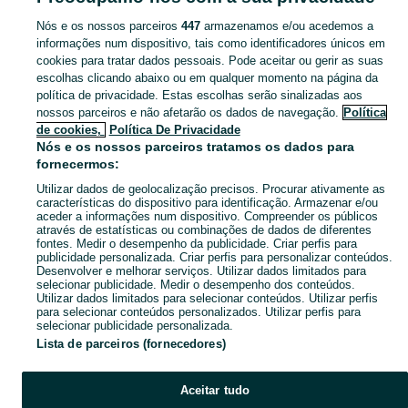
Nós e os nossos parceiros
447
armazenamos e/ou acedemos a
CATEGORIA
informações num dispositivo, tais como identificadores únicos em
cookies para tratar dados pessoais. Pode aceitar ou gerir as suas
escolhas clicando abaixo ou em qualquer momento na página da
Navegue pelos últimos anúncios de Auto-ajuda em Ramalde no OLX Portugal. Compre e venda produtos locais com facilidade e segurança.
Mostrar Ma
política de privacidade. Estas escolhas serão sinalizadas aos
nossos parceiros e não afetarão os dados de navegação.
Política
Mapa do site
de cookies,
Política De Privacidade
Mapa das freguesias
Nós e os nossos parceiros tratamos os dados para
fornecermos:
Mapa de mini-sites
Utilizar dados de geolocalização precisos. Procurar ativamente as
Pesquisas populares
características do dispositivo para identificação. Armazenar e/ou
aceder a informações num dispositivo. Compreender os públicos
através de estatísticas ou combinações de dados de diferentes
fontes. Medir o desempenho da publicidade. Criar perfis para
publicidade personalizada. Criar perfis para personalizar conteúdos.
Desenvolver e melhorar serviços. Utilizar dados limitados para
selecionar publicidade. Medir o desempenho dos conteúdos.
Utilizar dados limitados para selecionar conteúdos. Utilizar perfis
para selecionar conteúdos personalizados. Utilizar perfis para
selecionar publicidade personalizada.
Lista de parceiros (fornecedores)
Aceitar tudo