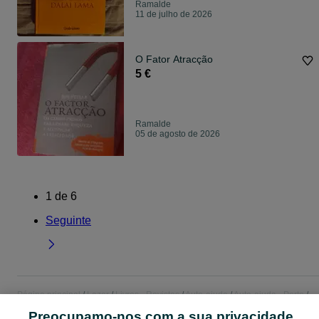
Ramalde
11 de julho de 2026
O Fator Atracção
5 €
Ramalde
05 de agosto de 2026
1
de
6
Seguinte
Página principal
Lazer
Livros - Revistas
Auto-ajuda
Auto-ajuda - Porto
Auto-ajuda - Ramalde
Preocupamo-nos com a sua privacidade