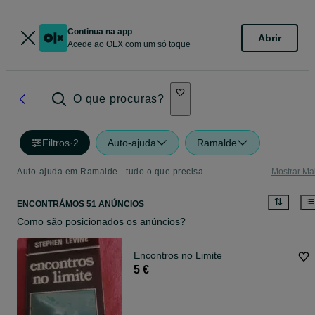
Continua na app
Abrir
Acede ao OLX com um só toque
O que procuras?
Filtros
·
2
Auto-ajuda
Ramalde
Auto-ajuda em Ramalde - tudo o que precisa
Mostrar Ma
ENCONTRÁMOS 51 ANÚNCIOS
Como são posicionados os anúncios?
Encontros no Limite
5 €