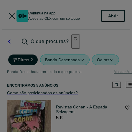
Continua na app
Abrir
Acede ao OLX com um só toque
O que procuras?
Filtros
·
2
Banda Desenhada
Oeiras
Banda Desenhada em - tudo o que precisa
Mostrar Ma
ENCONTRÁMOS 5 ANÚNCIOS
Como são posicionados os anúncios?
Revistas Conan - A Espada
Selvagem
5 €