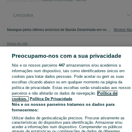
Desenhada - Lisboa
Banda Desenhada - Oeiras
CATEGORIA
Navegue pelos últimos anúncios de Banda Desenhada em no OLX Portugal. Compre e venda produtos locais com facilidade e segurança.
Mostrar Ma
Mapa do site
Mapa das freguesias
Preocupamo-nos com a sua privacidade
Mapa de mini-sites
Nós e os nossos parceiros
447
armazenamos e/ou acedemos a
Pesquisas populares
informações num dispositivo, tais como identificadores únicos em
cookies para tratar dados pessoais. Pode aceitar ou gerir as suas
escolhas clicando abaixo ou em qualquer momento na página da
política de privacidade. Estas escolhas serão sinalizadas aos nossos
parceiros e não afetarão os dados de navegação.
Política de
cookies,
Política De Privacidade
Nós e os nossos parceiros tratamos os dados para
fornecermos:
Utilizar dados de geolocalização precisos. Procurar ativamente as
características do dispositivo para identificação. Armazenar e/ou
aceder a informações num dispositivo. Compreender os públicos
através de estatísticas ou combinações de dados de diferentes