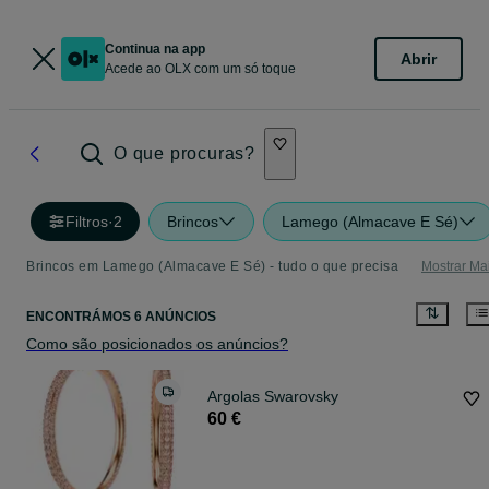
Continua na app
Abrir
Acede ao OLX com um só toque
O que procuras?
Filtros
·
2
Brincos
Lamego (Almacave E Sé)
Brincos em Lamego (Almacave E Sé) - tudo o que precisa
Mostrar Ma
ENCONTRÁMOS 6 ANÚNCIOS
Como são posicionados os anúncios?
Argolas Swarovsky
60 €