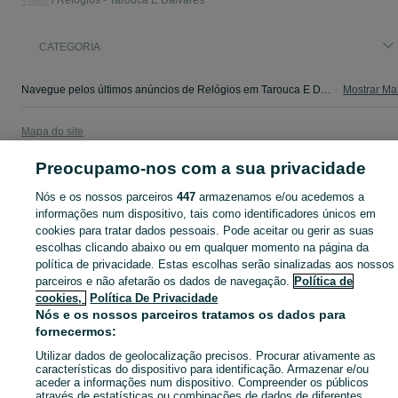
Viseu
Relógios - Tarouca E Dálvares
CATEGORIA
Navegue pelos últimos anúncios de Relógios em Tarouca E Dálvares no OLX Portugal. Compre e venda produtos locais com facilidade e segurança.
Mostrar Ma
Mapa do site
Mapa das freguesias
Preocupamo-nos com a sua privacidade
Mapa de mini-sites
Nós e os nossos parceiros
447
armazenamos e/ou acedemos a
Pesquisas populares
informações num dispositivo, tais como identificadores únicos em
cookies para tratar dados pessoais. Pode aceitar ou gerir as suas
escolhas clicando abaixo ou em qualquer momento na página da
política de privacidade. Estas escolhas serão sinalizadas aos nossos
parceiros e não afetarão os dados de navegação.
Política de
cookies,
Política De Privacidade
Nós e os nossos parceiros tratamos os dados para
fornecermos:
Utilizar dados de geolocalização precisos. Procurar ativamente as
características do dispositivo para identificação. Armazenar e/ou
aceder a informações num dispositivo. Compreender os públicos
através de estatísticas ou combinações de dados de diferentes