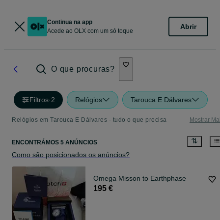
Continua na app
Abrir
Acede ao OLX com um só toque
O que procuras?
Filtros
·
2
Relógios
Tarouca E Dálvares
Relógios em Tarouca E Dálvares - tudo o que precisa
Mostrar Ma
ENCONTRÁMOS 5 ANÚNCIOS
Como são posicionados os anúncios?
Omega Misson to Earthphase
195 €