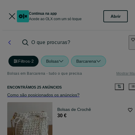
Continua na app
Abrir
Acede ao OLX com um só toque
O que procuras?
Filtros
·
2
Bolsas
Barcarena
Bolsas em Barcarena - tudo o que precisa
Mostrar Ma
ENCONTRÁMOS 25 ANÚNCIOS
Como são posicionados os anúncios?
Bolsas de Crochê
30 €