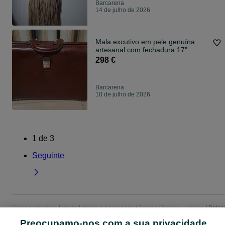
Barcarena
14 de julho de 2026
Mala excutivo em pele genuína
artesanal com fechadura 17"
298 €
Barcarena
10 de julho de 2026
1
de
3
Seguinte
Página principal
Moda
Malas e Acessórios
Bolsas
Bolsas - Lisboa
Bolsa
- Barcarena
Preocupamo-nos com a sua privacidade