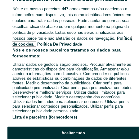
Nós e os nossos parceiros
447
armazenamos e/ou acedemos a
CATEGORIA
informações num dispositivo, tais como identificadores únicos em
cookies para tratar dados pessoais. Pode aceitar ou gerir as suas
escolhas clicando abaixo ou em qualquer momento na página da
Navegue pelos últimos anúncios de Bolsas em Barcarena no OLX Portugal. Compre e venda produtos locais com facilidade e segurança.
Mostrar Ma
política de privacidade. Estas escolhas serão sinalizadas aos
nossos parceiros e não afetarão os dados de navegação.
Política
Mapa do site
de cookies,
Política De Privacidade
Mapa das freguesias
Nós e os nossos parceiros tratamos os dados para
fornecermos:
Mapa de mini-sites
Utilizar dados de geolocalização precisos. Procurar ativamente as
Pesquisas populares
características do dispositivo para identificação. Armazenar e/ou
aceder a informações num dispositivo. Compreender os públicos
através de estatísticas ou combinações de dados de diferentes
fontes. Medir o desempenho da publicidade. Criar perfis para
publicidade personalizada. Criar perfis para personalizar conteúdos.
Desenvolver e melhorar serviços. Utilizar dados limitados para
selecionar publicidade. Medir o desempenho dos conteúdos.
Utilizar dados limitados para selecionar conteúdos. Utilizar perfis
para selecionar conteúdos personalizados. Utilizar perfis para
selecionar publicidade personalizada.
Lista de parceiros (fornecedores)
Aceitar tudo