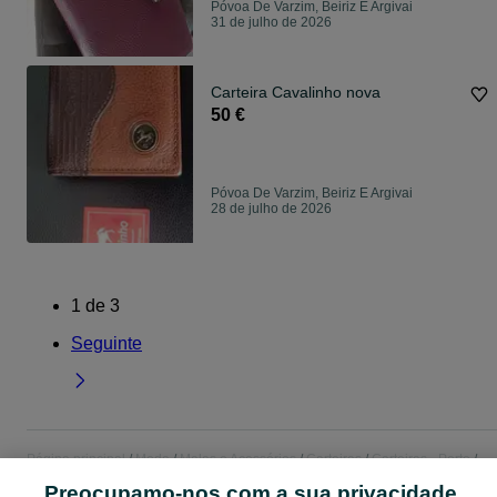
Póvoa De Varzim, Beiriz E Argivai
31 de julho de 2026
Carteira Cavalinho nova
50 €
Póvoa De Varzim, Beiriz E Argivai
28 de julho de 2026
1
de
3
Seguinte
Página principal
Moda
Malas e Acessórios
Carteiras
Carteiras - Porto
Carteiras - Póvoa De Varzim, Beiriz E Argivai
Preocupamo-nos com a sua privacidade