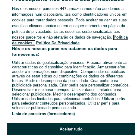
Nós e os nossos parceiros
447
armazenamos e/ou acedemos a
CATEGORIA
informações num dispositivo, tais como identificadores únicos em
cookies para tratar dados pessoais. Pode aceitar ou gerir as suas
escolhas clicando abaixo ou em qualquer momento na página da
Navegue pelos últimos anúncios de Carteiras em Póvoa De Varzim, Beiriz E Argivai no OLX Portugal. Compre e venda produtos locais com facilidade e segurança.
Mostrar Ma
política de privacidade. Estas escolhas serão sinalizadas aos
nossos parceiros e não afetarão os dados de navegação.
Política
Mapa do site
de cookies,
Política De Privacidade
Mapa das freguesias
Nós e os nossos parceiros tratamos os dados para
fornecermos:
Mapa de mini-sites
Utilizar dados de geolocalização precisos. Procurar ativamente as
Pesquisas populares
características do dispositivo para identificação. Armazenar e/ou
aceder a informações num dispositivo. Compreender os públicos
através de estatísticas ou combinações de dados de diferentes
fontes. Medir o desempenho da publicidade. Criar perfis para
publicidade personalizada. Criar perfis para personalizar conteúdos.
Desenvolver e melhorar serviços. Utilizar dados limitados para
selecionar publicidade. Medir o desempenho dos conteúdos.
Utilizar dados limitados para selecionar conteúdos. Utilizar perfis
para selecionar conteúdos personalizados. Utilizar perfis para
selecionar publicidade personalizada.
Lista de parceiros (fornecedores)
Aceitar tudo