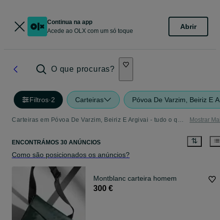
Continua na app
Abrir
Acede ao OLX com um só toque
O que procuras?
Filtros
·
2
Carteiras
Póvoa De Varzim, Beiriz E A
Carteiras em Póvoa De Varzim, Beiriz E Argivai - tudo o que precisa
Mostrar Ma
ENCONTRÁMOS 30 ANÚNCIOS
Como são posicionados os anúncios?
Montblanc carteira homem
300 €