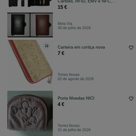
Cartões, RFID, EMV e NFC,
Alumínio
15 €
Meia Via
30 de julho de 2026
Carteira em cortiça nova
7 €
Torres Novas
02 de agosto de 2026
Porta Moedas NICI
4 €
Torres Novas
31 de julho de 2026