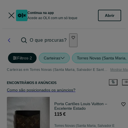
Continua na app
Abrir
Acede ao OLX com um só toque
O que procuras?
Filtros
·
2
Carteiras
Torres Novas (Santa Maria,
Carteiras em Torres Novas (Santa Maria, Salvador E Santiago) - tudo o que precisa
Mostrar Ma
ENCONTRÁMOS 8 ANÚNCIOS
Como são posicionados os anúncios?
Porta Cartões Louis Vuitton –
Excelente Estado
115 €
Torres Novas (Santa Maria, Salvador E