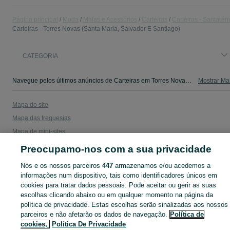
Página principal
Moda
Malas e Acessórios
Carteiras
Carteiras - Santarém
Carteiras - Torres Novas (Santa Maria, Salvador E Santiago)
CATEGORIA
Navegue pelos últimos anúncios de Carteiras em Torres Novas (Santa Maria, Salvador E Santiago) no OLX Portugal. Compre e venda produtos locais com facilidade e segurança.
Mostrar Ma
Mapa do site
Mapa das freguesias
Mapa de mini-sites
Pesquisas populares
Preocupamo-nos com a sua privacidade
Nós e os nossos parceiros
447
armazenamos e/ou acedemos a
informações num dispositivo, tais como identificadores únicos em
cookies para tratar dados pessoais. Pode aceitar ou gerir as suas
escolhas clicando abaixo ou em qualquer momento na página da
política de privacidade. Estas escolhas serão sinalizadas aos nossos
parceiros e não afetarão os dados de navegação.
Política de
cookies,
Política De Privacidade