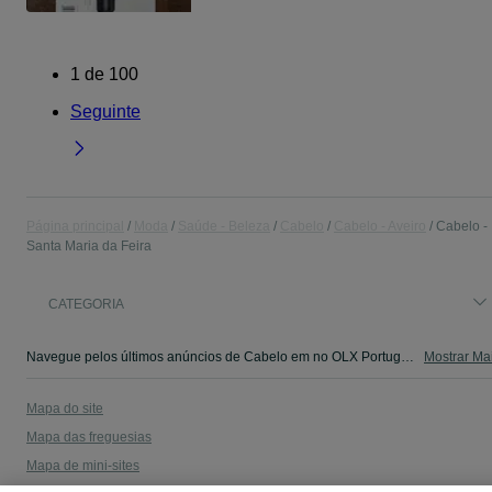
1
de
100
Seguinte
Página principal
Moda
Saúde - Beleza
Cabelo
Cabelo - Aveiro
Cabelo -
Santa Maria da Feira
CATEGORIA
Navegue pelos últimos anúncios de Cabelo em no OLX Portugal. Compre e venda produtos locais com facilidade e segurança.
Mostrar Ma
Mapa do site
Mapa das freguesias
Mapa de mini-sites