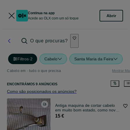
Continua na app
Abrir
Acede ao OLX com um só toque
O que procuras?
Filtros
·
2
Cabelo
Santa Maria da Feira
Cabelo em - tudo o que precisa
Mostrar Ma
ENCONTRÁMOS 9 ANÚNCIOS
Como são posicionados os anúncios?
Antiga maquina de cortar cabelo
em muito bom estado, como nova.
Made in France
15 €