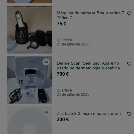
Máquina de barbear Braun series 7
799cc-7
75 €
Quarteira
27 de julho de 2026
Derme Scan. Sem uso. Aparelho
usado na dermatologia e estética,
analisa a pele de forma não
700 €
evaziva. Contato 926.261.104.
Quarteira
24 de julho de 2026
Ziip halo 2.0 micro e nano current
300 €