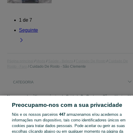
1
de
7
Seguinte
Página principal
Moda
Saúde - Beleza
Cuidado De Rosto
Cuidado De
Rosto - Faro
Cuidado De Rosto - São Clemente
CATEGORIA
Navegue pelos últimos anúncios de Cuidado De Rosto em São Clemente no OLX Portugal. Compre e venda produtos locais com facilidade e segurança.
Mostrar Ma
Preocupamo-nos com a sua privacidade
Mapa do site
Nós e os nossos parceiros
447
armazenamos e/ou acedemos a
Mapa das freguesias
informações num dispositivo, tais como identificadores únicos em
cookies para tratar dados pessoais. Pode aceitar ou gerir as suas
Mapa de mini-sites
escolhas clicando abaixo ou em qualquer momento na página da