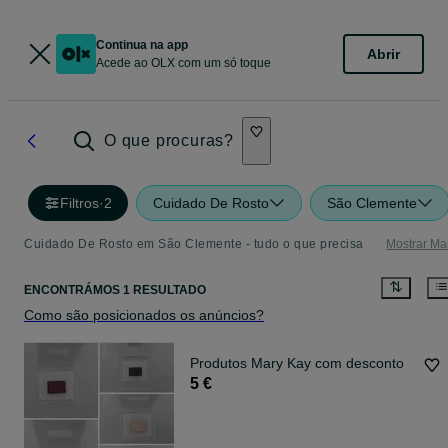
Continua na app
Abrir
Acede ao OLX com um só toque
O que procuras?
Filtros
·
2
Cuidado De Rosto
São Clemente
Cuidado De Rosto em São Clemente - tudo o que precisa
Mostrar Ma
ENCONTRÁMOS 1 RESULTADO
Como são posicionados os anúncios?
Produtos Mary Kay com desconto
5 €