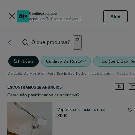
Continua na app
Abrir
Acede ao OLX com um só toque
O que procuras?
Filtros
·
2
Cuidado De Rosto
Faro (Sé E São Pe
Cuidado De Rosto em Faro (Sé E São Pedro) - tudo o que precisa
Mostrar Ma
ENCONTRÁMOS 18 ANÚNCIOS
Como são posicionados os anúncios?
Vaporizador facial ozonio
20 €