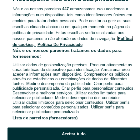
Nós e os nossos parceiros
447
armazenamos e/ou acedemos a
CATEGORIA
informações num dispositivo, tais como identificadores únicos em
cookies para tratar dados pessoais. Pode aceitar ou gerir as suas
escolhas clicando abaixo ou em qualquer momento na página da
Navegue pelos últimos anúncios de Cuidado De Rosto em Faro (Sé E São Pedro) no OLX Portugal. Compre e venda produtos locais com facilidade e segurança.
Mostrar Ma
política de privacidade. Estas escolhas serão sinalizadas aos
nossos parceiros e não afetarão os dados de navegação.
Política
Mapa do site
de cookies,
Política De Privacidade
Mapa das freguesias
Nós e os nossos parceiros tratamos os dados para
fornecermos:
Mapa de mini-sites
Utilizar dados de geolocalização precisos. Procurar ativamente as
Pesquisas populares
características do dispositivo para identificação. Armazenar e/ou
aceder a informações num dispositivo. Compreender os públicos
através de estatísticas ou combinações de dados de diferentes
fontes. Medir o desempenho da publicidade. Criar perfis para
publicidade personalizada. Criar perfis para personalizar conteúdos.
Desenvolver e melhorar serviços. Utilizar dados limitados para
selecionar publicidade. Medir o desempenho dos conteúdos.
Utilizar dados limitados para selecionar conteúdos. Utilizar perfis
para selecionar conteúdos personalizados. Utilizar perfis para
selecionar publicidade personalizada.
Lista de parceiros (fornecedores)
Aceitar tudo