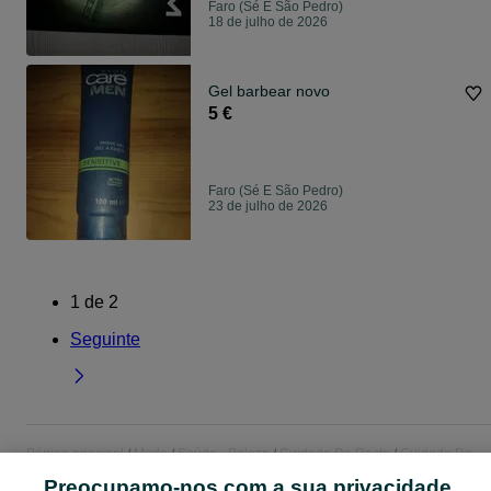
Faro (Sé E São Pedro)
18 de julho de 2026
Gel barbear novo
5 €
Faro (Sé E São Pedro)
23 de julho de 2026
1
de
2
Seguinte
Página principal
Moda
Saúde - Beleza
Cuidado De Rosto
Cuidado De
Rosto - Faro
Cuidado De Rosto - Faro (Sé E São Pedro)
Preocupamo-nos com a sua privacidade