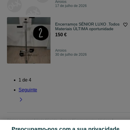
Arroios
17 de julho de 2026
Encerramos SÉNIOR LUXO .Todos
Materiais ÚLTIMA oportunidade
150 €
Arroios
30 de julho de 2026
1
de
4
Seguinte
Página principal
Moda
Saúde - Beleza
Equipamentos Médicos
Equipamentos Médicos - Lisboa
Equipamentos Médicos - Arroios
Preocupamo-nos com a sua privacidade