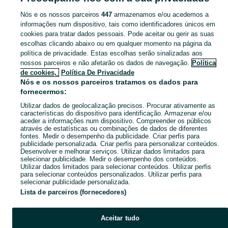
Nós e os nossos parceiros
447
armazenamos e/ou acedemos a
CATEGORIA
informações num dispositivo, tais como identificadores únicos em
cookies para tratar dados pessoais. Pode aceitar ou gerir as suas
escolhas clicando abaixo ou em qualquer momento na página da
Navegue pelos últimos anúncios de Equipamentos Médicos em Arroios no OLX Portugal. Compre e venda produtos locais com facilidade e segurança.
Mostrar Ma
política de privacidade. Estas escolhas serão sinalizadas aos
nossos parceiros e não afetarão os dados de navegação.
Política
Mapa do site
de cookies,
Política De Privacidade
Mapa das freguesias
Nós e os nossos parceiros tratamos os dados para
fornecermos:
Mapa de mini-sites
Utilizar dados de geolocalização precisos. Procurar ativamente as
Pesquisas populares
características do dispositivo para identificação. Armazenar e/ou
aceder a informações num dispositivo. Compreender os públicos
através de estatísticas ou combinações de dados de diferentes
fontes. Medir o desempenho da publicidade. Criar perfis para
publicidade personalizada. Criar perfis para personalizar conteúdos.
Desenvolver e melhorar serviços. Utilizar dados limitados para
selecionar publicidade. Medir o desempenho dos conteúdos.
Utilizar dados limitados para selecionar conteúdos. Utilizar perfis
para selecionar conteúdos personalizados. Utilizar perfis para
selecionar publicidade personalizada.
Lista de parceiros (fornecedores)
Aceitar tudo