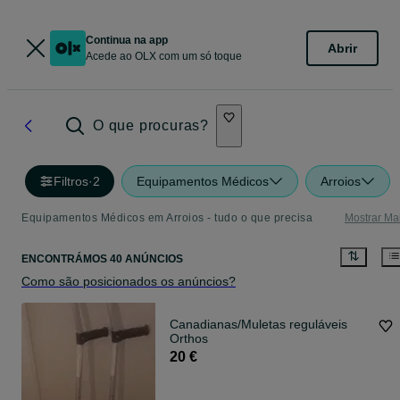
Continua na app
Abrir
Acede ao OLX com um só toque
O que procuras?
Filtros
·
2
Equipamentos Médicos
Arroios
Equipamentos Médicos em Arroios - tudo o que precisa
Mostrar Ma
ENCONTRÁMOS 40 ANÚNCIOS
Como são posicionados os anúncios?
Canadianas/Muletas reguláveis
Orthos
20 €