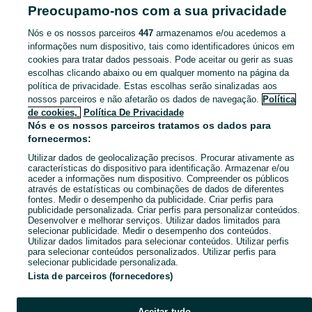
Rana
Preocupamo-nos com a sua privacidade
Nós e os nossos parceiros
447
armazenamos e/ou acedemos a
CATEGORIA
informações num dispositivo, tais como identificadores únicos em
cookies para tratar dados pessoais. Pode aceitar ou gerir as suas
Navegue pelos últimos anúncios de Equipamentos Médicos em São Domingos de Rana no OLX Portugal. Compre e venda produtos locais com facilidade e segurança.
Mostrar Ma
escolhas clicando abaixo ou em qualquer momento na página da
política de privacidade. Estas escolhas serão sinalizadas aos
nossos parceiros e não afetarão os dados de navegação.
Política
Mapa do site
de cookies,
Política De Privacidade
Mapa das freguesias
Nós e os nossos parceiros tratamos os dados para
fornecermos:
Mapa de mini-sites
Utilizar dados de geolocalização precisos. Procurar ativamente as
Pesquisas populares
características do dispositivo para identificação. Armazenar e/ou
aceder a informações num dispositivo. Compreender os públicos
através de estatísticas ou combinações de dados de diferentes
fontes. Medir o desempenho da publicidade. Criar perfis para
publicidade personalizada. Criar perfis para personalizar conteúdos.
Desenvolver e melhorar serviços. Utilizar dados limitados para
selecionar publicidade. Medir o desempenho dos conteúdos.
Utilizar dados limitados para selecionar conteúdos. Utilizar perfis
para selecionar conteúdos personalizados. Utilizar perfis para
selecionar publicidade personalizada.
Lista de parceiros (fornecedores)
Aceitar tudo