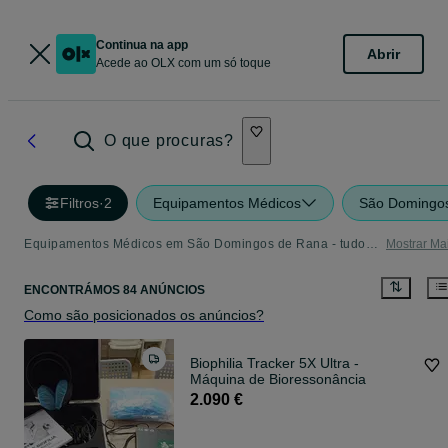
Continua na app
Abrir
Acede ao OLX com um só toque
O que procuras?
Filtros
·
2
Equipamentos Médicos
São Domingo
Equipamentos Médicos em São Domingos de Rana - tudo o que precisa
Mostrar Ma
ENCONTRÁMOS 84 ANÚNCIOS
Como são posicionados os anúncios?
Biophilia Tracker 5X Ultra -
Máquina de Bioressonância
2.090 €