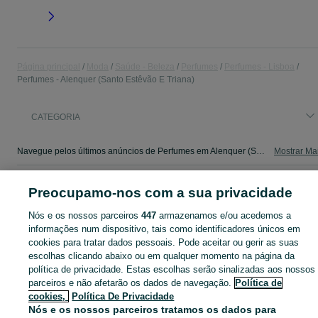
Página principal
Moda
Saúde - Beleza
Perfumes
Perfumes - Lisboa
Perfumes - Alenquer (Santo Estêvão E Triana)
CATEGORIA
Navegue pelos últimos anúncios de Perfumes em Alenquer (Santo Estêvão E Triana) no OLX Portugal. Compre e venda produtos locais com facilidade e segurança.
Mostrar Ma
Mapa do site
Preocupamo-nos com a sua privacidade
Mapa das freguesias
Nós e os nossos parceiros
447
armazenamos e/ou acedemos a
Mapa de mini-sites
informações num dispositivo, tais como identificadores únicos em
Pesquisas populares
cookies para tratar dados pessoais. Pode aceitar ou gerir as suas
escolhas clicando abaixo ou em qualquer momento na página da
política de privacidade. Estas escolhas serão sinalizadas aos nossos
parceiros e não afetarão os dados de navegação.
Política de
cookies,
Política De Privacidade
Nós e os nossos parceiros tratamos os dados para