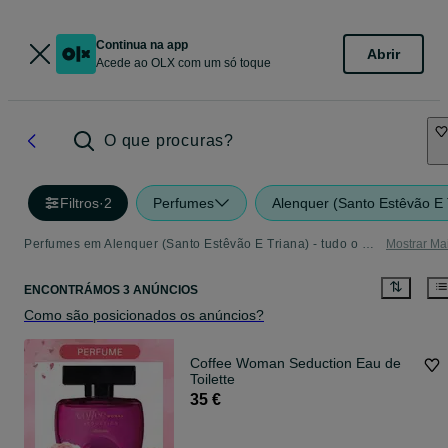
Continua na app
Abrir
Acede ao OLX com um só toque
O que procuras?
Filtros
·
2
Perfumes
Alenquer (Santo Estêvão E 
Perfumes em Alenquer (Santo Estêvão E Triana) - tudo o que precisa
Mostrar Ma
ENCONTRÁMOS 3 ANÚNCIOS
Como são posicionados os anúncios?
Coffee Woman Seduction Eau de
Toilette
35 €