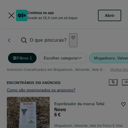
Continua na app
Abrir
Acede ao OLX com um só toque
O que procuras?
Filtros
·
1
Escolher categoria
Mogadouro, Valver
Anúncios Classificados em Mogadouro, Valverde, Vale De Porco E Vilar De Rei - tudo o que precisa
Mostrar Ma
ENCONTRÁMOS 350 ANÚNCIOS
Como são posicionados os anúncios?
Espirilizador da marca Tefal
Novo
6 €
Mogadouro, Valverde, Vale De Porco E Vilar