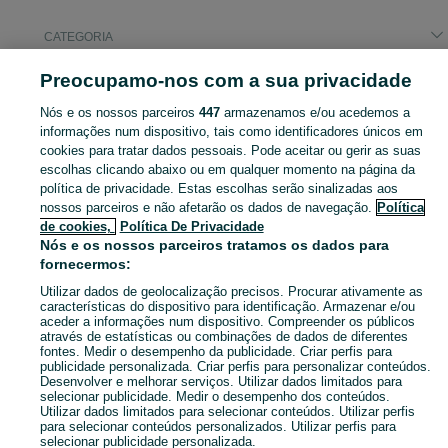
CATEGORIA
Preocupamo-nos com a sua privacidade
Pesquisas populares
carro
Nós e os nossos parceiros
447
armazenamos e/ou acedemos a
informações num dispositivo, tais como identificadores únicos em
cookies para tratar dados pessoais. Pode aceitar ou gerir as suas
Descubra os anúncios classificados gratuitos em Mogadouro, Valverde, Vale De Porco E Vilar De Rei no OLX Portugal. Desde empregos a serviços e produtos, encontre tudo o que precisa localmente.
Mostrar Ma
escolhas clicando abaixo ou em qualquer momento na página da
política de privacidade. Estas escolhas serão sinalizadas aos
nossos parceiros e não afetarão os dados de navegação.
Política
Mapa do site
de cookies,
Política De Privacidade
Mapa das freguesias
Nós e os nossos parceiros tratamos os dados para
fornecermos:
Mapa de mini-sites
Pesquisas populares
Utilizar dados de geolocalização precisos. Procurar ativamente as
características do dispositivo para identificação. Armazenar e/ou
aceder a informações num dispositivo. Compreender os públicos
através de estatísticas ou combinações de dados de diferentes
fontes. Medir o desempenho da publicidade. Criar perfis para
publicidade personalizada. Criar perfis para personalizar conteúdos.
Desenvolver e melhorar serviços. Utilizar dados limitados para
selecionar publicidade. Medir o desempenho dos conteúdos.
Utilizar dados limitados para selecionar conteúdos. Utilizar perfis
para selecionar conteúdos personalizados. Utilizar perfis para
selecionar publicidade personalizada.