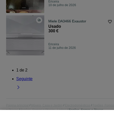
Ericeira
10 de julho de 2026
Miele DA3466 Exaustor
Usado
300 €
Ericeira
11 de julho de 2026
1
de
2
Seguinte
Página principal
Móveis, Casa e Jardim
Electrodomésticos
Fogões, Forno
e Placas
Fogões, Fornos e Placas - Lisboa
Fogões, Fornos e Placas -