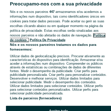
Ericeira
Preocupamo-nos com a sua privacidade
Nós e os nossos parceiros
447
armazenamos e/ou acedemos a
CATEGORIA
informações num dispositivo, tais como identificadores únicos em
cookies para tratar dados pessoais. Pode aceitar ou gerir as suas
Navegue pelos últimos anúncios de Fogões, Fornos e Placas em Ericeira no OLX Portugal. Compre e venda produtos locais com facilidade e segurança.
Mostrar Ma
escolhas clicando abaixo ou em qualquer momento na página da
política de privacidade. Estas escolhas serão sinalizadas aos
nossos parceiros e não afetarão os dados de navegação.
Política
Mapa do site
de cookies,
Política De Privacidade
Mapa das freguesias
Nós e os nossos parceiros tratamos os dados para
fornecermos:
Mapa de mini-sites
Utilizar dados de geolocalização precisos. Procurar ativamente as
Pesquisas populares
características do dispositivo para identificação. Armazenar e/ou
aceder a informações num dispositivo. Compreender os públicos
através de estatísticas ou combinações de dados de diferentes
fontes. Medir o desempenho da publicidade. Criar perfis para
publicidade personalizada. Criar perfis para personalizar conteúdos.
Desenvolver e melhorar serviços. Utilizar dados limitados para
selecionar publicidade. Medir o desempenho dos conteúdos.
Utilizar dados limitados para selecionar conteúdos. Utilizar perfis
para selecionar conteúdos personalizados. Utilizar perfis para
selecionar publicidade personalizada.
Lista de parceiros (fornecedores)
Aceitar tudo