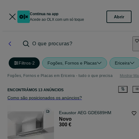
Continua na app
Abrir
Acede ao OLX com um só toque
O que procuras?
Filtros
·
2
Fogões, Fornos e Placas
Ericeira
Fogões, Fornos e Placas em Ericeira - tudo o que precisa
Mostrar Ma
ENCONTRÁMOS 13 ANÚNCIOS
Como são posicionados os anúncios?
Exaustor AEG GDE689HM
Novo
300 €