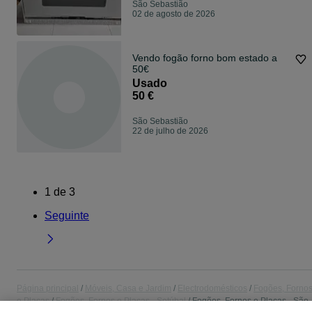
São Sebastião
02 de agosto de 2026
Vendo fogão forno bom estado a
50€
Usado
50 €
São Sebastião
22 de julho de 2026
1
de
3
Seguinte
Página principal
Móveis, Casa e Jardim
Electrodomésticos
Fogões, Forno
e Placas
Fogões, Fornos e Placas - Setúbal
Fogões, Fornos e Placas - São