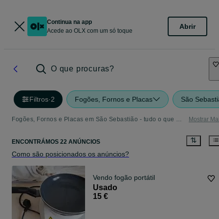
Continua na app
Abrir
Acede ao OLX com um só toque
O que procuras?
Filtros
·
2
Fogões, Fornos e Placas
São Sebasti
Fogões, Fornos e Placas em São Sebastião - tudo o que precisa
Mostrar Ma
ENCONTRÁMOS 22 ANÚNCIOS
Como são posicionados os anúncios?
Vendo fogão portátil
Usado
15 €