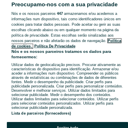
Sebastião
Preocupamo-nos com a sua privacidade
Nós e os nossos parceiros
447
armazenamos e/ou acedemos a
CATEGORIA
informações num dispositivo, tais como identificadores únicos em
cookies para tratar dados pessoais. Pode aceitar ou gerir as suas
Navegue pelos últimos anúncios de Fogões, Fornos e Placas em São Sebastião no OLX Portugal. Compre e venda produtos locais com facilidade e segurança.
Mostrar Ma
escolhas clicando abaixo ou em qualquer momento na página da
política de privacidade. Estas escolhas serão sinalizadas aos
nossos parceiros e não afetarão os dados de navegação.
Política
Mapa do site
de cookies,
Política De Privacidade
Mapa das freguesias
Nós e os nossos parceiros tratamos os dados para
fornecermos:
Mapa de mini-sites
Utilizar dados de geolocalização precisos. Procurar ativamente as
Pesquisas populares
características do dispositivo para identificação. Armazenar e/ou
aceder a informações num dispositivo. Compreender os públicos
através de estatísticas ou combinações de dados de diferentes
fontes. Medir o desempenho da publicidade. Criar perfis para
publicidade personalizada. Criar perfis para personalizar conteúdos.
Desenvolver e melhorar serviços. Utilizar dados limitados para
selecionar publicidade. Medir o desempenho dos conteúdos.
Utilizar dados limitados para selecionar conteúdos. Utilizar perfis
para selecionar conteúdos personalizados. Utilizar perfis para
selecionar publicidade personalizada.
Lista de parceiros (fornecedores)
Aceitar tudo