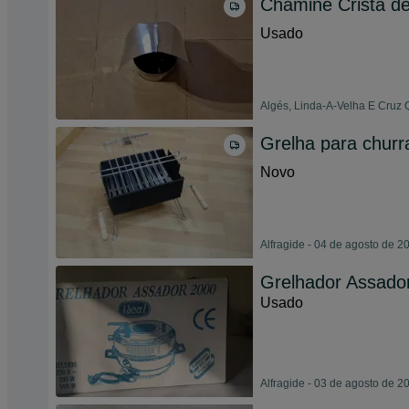
Chaminé Crista d
Usado
Algés, Linda-A-Velha E Cruz 
Grelha para churr
Novo
Alfragide - 04 de agosto de 2
Grelhador Assado
Usado
Alfragide - 03 de agosto de 2