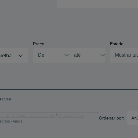
Preço
Estado
Mostrar tu
Grelhadores e Acessórios
recisa
eiras, Grelhadores e Acessórios
Churrasqueiras,
Ordenar por:
Anú
órios - Ajuda