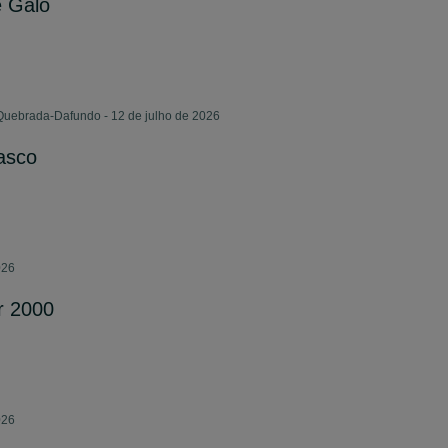
e Galo
Quebrada-Dafundo - 12 de julho de 2026
asco
026
r 2000
026