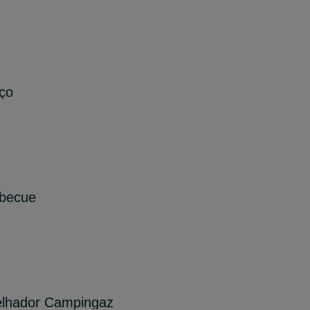
ço
rbecue
elhador Campingaz