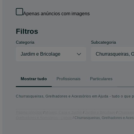
Apenas anúncios com imagens
Filtros
Categoria
Subcategoria
Jardim e Bricolage
Churrasqueiras, 
Mostrar tudo
Profissionais
Particulares
Churrasqueiras, Grelhadores e Acessórios em Ajuda - tudo o que p
Página principal
Móveis, Casa e Jardim
Jardim e Bricolage
Churrasqu
Grelhadores e Acessórios - Lisboa
Churrasqueiras, Grelhadores e Acess