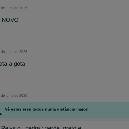
3 de julho de 2026
 . NOVO
2 de julho de 2026
ota a gota
3 de julho de 2026
Vê estes resultados numa distância maior:
 Relva ou pedra : verde, preto e