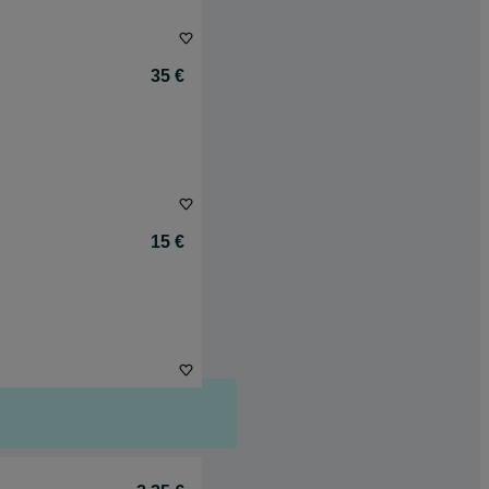
35 €
15 €