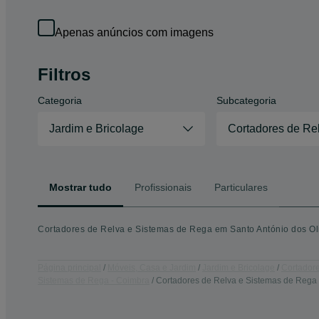
Apenas anúncios com imagens
Filtros
Categoria
Subcategoria
Jardim e Bricolage
Cortadores de Re
Mostrar tudo
Profissionais
Particulares
Cortadores de Relva e Sistemas de Rega em Santo António dos Oliv
Página principal
Móveis, Casa e Jardim
Jardim e Bricolage
Cortador
Sistemas de Rega - Coimbra
Cortadores de Relva e Sistemas de Rega -