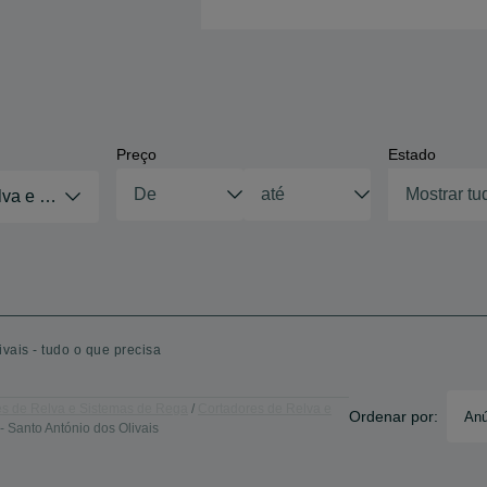
Preço
Estado
Mostrar tu
lva e Sistemas de Rega
ais - tudo o que precisa
es de Relva e Sistemas de Rega
Cortadores de Relva e
Ordenar por:
Anú
 Santo António dos Olivais