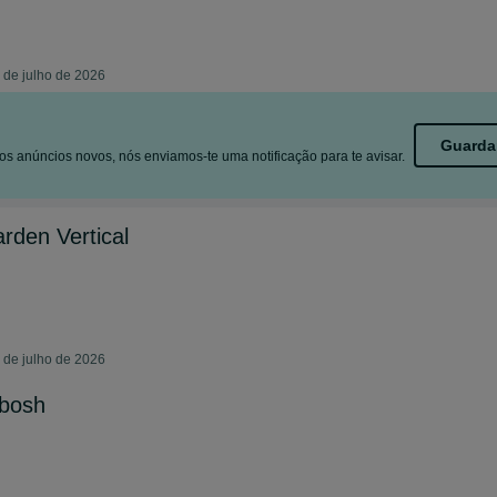
5 de julho de 2026
Guarda
s anúncios novos, nós enviamos-te uma notificação para te avisar.
rden Vertical
2 de julho de 2026
 bosh