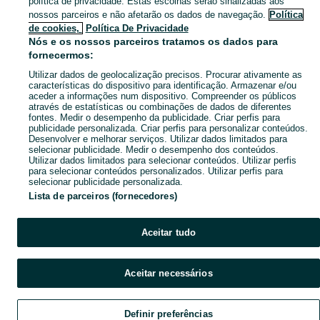
política de privacidade. Estas escolhas serão sinalizadas aos
Mapa do site
nossos parceiros e não afetarão os dados de navegação.
Política
Mapa das freguesias
de cookies,
Política De Privacidade
Nós e os nossos parceiros tratamos os dados para
Mapa de mini-sites
fornecermos:
Pesquisas populares
Utilizar dados de geolocalização precisos. Procurar ativamente as
características do dispositivo para identificação. Armazenar e/ou
aceder a informações num dispositivo. Compreender os públicos
através de estatísticas ou combinações de dados de diferentes
fontes. Medir o desempenho da publicidade. Criar perfis para
publicidade personalizada. Criar perfis para personalizar conteúdos.
Desenvolver e melhorar serviços. Utilizar dados limitados para
selecionar publicidade. Medir o desempenho dos conteúdos.
Utilizar dados limitados para selecionar conteúdos. Utilizar perfis
para selecionar conteúdos personalizados. Utilizar perfis para
selecionar publicidade personalizada.
Lista de parceiros (fornecedores)
Aceitar tudo
Aceitar necessários
Definir preferências