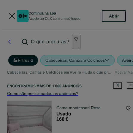
Continua na app
Abrir
Acede ao OLX com um só toque
O que procuras?
Filtros
·
2
Cabeceiras, Camas e Colchões
Aveir
Cabeceiras, Camas e Colchões em Aveiro - tudo o que precisa
Mostrar Ma
ENCONTRÁMOS
MAIS DE
1.000 ANÚNCIOS
Como são posicionados os anúncios?
Cama montessori Rosa
Usado
160 €