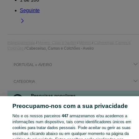
Seguinte
Página principal
Móveis, Casa e Jardim
Móveis
Cabeceiras, Camas e
Colchões
Cabeceiras, Camas e Colchões - Aveiro
PORTUGAL » AVEIRO
CATEGORIA
Pesquisas populares
sofa cama
cama casa com sommier
Preocupamo-nos com a sua privacidade
cama articulada electica
saco golfe callaway
Nós e os nossos parceiros
447
armazenamos e/ou acedemos a
informações num dispositivo, tais como identificadores únicos em
cookies para tratar dados pessoais. Pode aceitar ou gerir as suas
Navegue pelos últimos anúncios de Cabeceiras, Camas e Colchões em Aveiro no OLX Portugal. Compre e venda produtos locais com facilidade e segurança.
Mostrar Ma
escolhas clicando abaixo ou em qualquer momento na página da