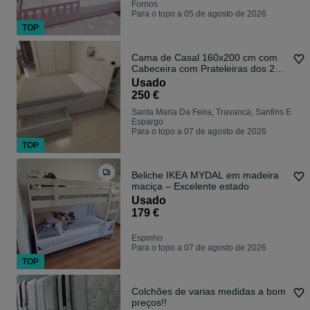
Fornos
Para o topo a 05 de agosto de 2026
TOP
Cama de Casal 160x200 cm com
Cabeceira com Prateleiras dos 2
Lados
Usado
250 €
Santa Maria Da Feira, Travanca, Sanfins E
Espargo
Para o topo a 07 de agosto de 2026
TOP
Beliche IKEA MYDAL em madeira
maciça – Excelente estado
Usado
179 €
Espinho
Para o topo a 07 de agosto de 2026
TOP
Colchões de varias medidas a bom
preços!!