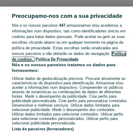
PORTUGAL » VISEU
Preocupamo-nos com a sua privacidade
Nós e os nossos parceiros
447
armazenamos e/ou acedemos a
CATEGORIA
informações num dispositivo, tais como identificadores únicos em
cookies para tratar dados pessoais. Pode aceitar ou gerir as suas
Navegue pelos últimos anúncios de Louceiros e Cristaleiras em Viseu no OLX Portugal. Compre e venda produtos locais com facilidade e segurança.
Mostrar Ma
escolhas clicando abaixo ou em qualquer momento na página da
política de privacidade. Estas escolhas serão sinalizadas aos
nossos parceiros e não afetarão os dados de navegação.
Política
Mapa do site
de cookies,
Política De Privacidade
Mapa das freguesias
Nós e os nossos parceiros tratamos os dados para
fornecermos:
Mapa de mini-sites
Utilizar dados de geolocalização precisos. Procurar ativamente as
Pesquisas populares
características do dispositivo para identificação. Armazenar e/ou
aceder a informações num dispositivo. Compreender os públicos
através de estatísticas ou combinações de dados de diferentes
fontes. Medir o desempenho da publicidade. Criar perfis para
publicidade personalizada. Criar perfis para personalizar conteúdos.
Desenvolver e melhorar serviços. Utilizar dados limitados para
selecionar publicidade. Medir o desempenho dos conteúdos.
Utilizar dados limitados para selecionar conteúdos. Utilizar perfis
para selecionar conteúdos personalizados. Utilizar perfis para
selecionar publicidade personalizada.
Lista de parceiros (fornecedores)