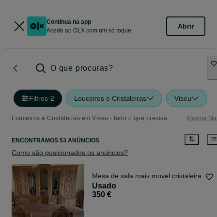
Continua na app
Abrir
Acede ao OLX com um só toque
O que procuras?
Filtros
·
2
Louceiros e Cristaleiras
Viseu
Louceiros e Cristaleiras em Viseu - tudo o que precisa
Mostrar Ma
ENCONTRÁMOS 53 ANÚNCIOS
Como são posicionados os anúncios?
Mesa de sala mais movel cristaleira
Usado
350 €