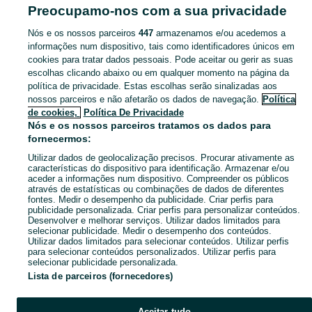
Multimédia - Paranhos
Preocupamo-nos com a sua privacidade
Nós e os nossos parceiros
447
armazenamos e/ou acedemos a
CATEGORIA
informações num dispositivo, tais como identificadores únicos em
cookies para tratar dados pessoais. Pode aceitar ou gerir as suas
Navegue pelos últimos anúncios de Móveis para TV e Multimédia em Paranhos no OLX Portugal. Compre e venda produtos locais com facilidade e segurança.
Mostrar Ma
escolhas clicando abaixo ou em qualquer momento na página da
política de privacidade. Estas escolhas serão sinalizadas aos
nossos parceiros e não afetarão os dados de navegação.
Política
Mapa do site
de cookies,
Política De Privacidade
Mapa das freguesias
Nós e os nossos parceiros tratamos os dados para
fornecermos:
Mapa de mini-sites
Utilizar dados de geolocalização precisos. Procurar ativamente as
Pesquisas populares
características do dispositivo para identificação. Armazenar e/ou
aceder a informações num dispositivo. Compreender os públicos
através de estatísticas ou combinações de dados de diferentes
fontes. Medir o desempenho da publicidade. Criar perfis para
publicidade personalizada. Criar perfis para personalizar conteúdos.
Desenvolver e melhorar serviços. Utilizar dados limitados para
selecionar publicidade. Medir o desempenho dos conteúdos.
Utilizar dados limitados para selecionar conteúdos. Utilizar perfis
para selecionar conteúdos personalizados. Utilizar perfis para
selecionar publicidade personalizada.
Lista de parceiros (fornecedores)
Aceitar tudo