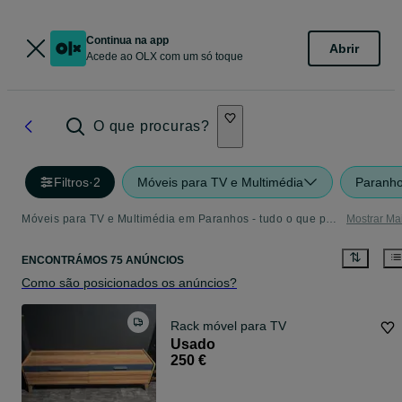
Continua na app
Abrir
Acede ao OLX com um só toque
O que procuras?
Filtros
·
2
Móveis para TV e Multimédia
Paranh
Móveis para TV e Multimédia em Paranhos - tudo o que precisa
Mostrar Ma
ENCONTRÁMOS 75 ANÚNCIOS
Como são posicionados os anúncios?
Rack móvel para TV
Usado
250 €