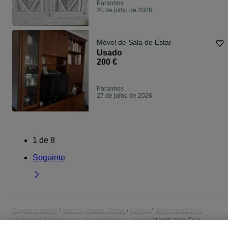
Paranhos
20 de julho de 2026
Móvel de Sala de Estar
Usado
200 €
Paranhos
27 de julho de 2026
1
de
8
Seguinte
Página principal
Móveis, Casa e Jardim
Móveis
Móveis para TV e
Multimédia
Móveis para TV e Multimédia - Porto
Móveis para TV e