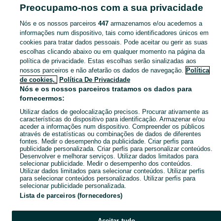
Beja (Santiago Maior E São João Baptista)
Preocupamo-nos com a sua privacidade
Nós e os nossos parceiros
447
armazenamos e/ou acedemos a
CATEGORIA
informações num dispositivo, tais como identificadores únicos em
cookies para tratar dados pessoais. Pode aceitar ou gerir as suas
Navegue pelos últimos anúncios de Sofás, Cadeirões e Poltronas em Beja (Santiago Maior E São João Baptista) no OLX Portugal. Compre e venda produtos locais com facilidade e segurança.
Mostrar Ma
escolhas clicando abaixo ou em qualquer momento na página da
política de privacidade. Estas escolhas serão sinalizadas aos
nossos parceiros e não afetarão os dados de navegação.
Política
Mapa do site
de cookies,
Política De Privacidade
Mapa das freguesias
Nós e os nossos parceiros tratamos os dados para
fornecermos:
Mapa de mini-sites
Utilizar dados de geolocalização precisos. Procurar ativamente as
Pesquisas populares
características do dispositivo para identificação. Armazenar e/ou
aceder a informações num dispositivo. Compreender os públicos
através de estatísticas ou combinações de dados de diferentes
fontes. Medir o desempenho da publicidade. Criar perfis para
publicidade personalizada. Criar perfis para personalizar conteúdos.
Desenvolver e melhorar serviços. Utilizar dados limitados para
selecionar publicidade. Medir o desempenho dos conteúdos.
Utilizar dados limitados para selecionar conteúdos. Utilizar perfis
para selecionar conteúdos personalizados. Utilizar perfis para
selecionar publicidade personalizada.
Lista de parceiros (fornecedores)
Aceitar tudo