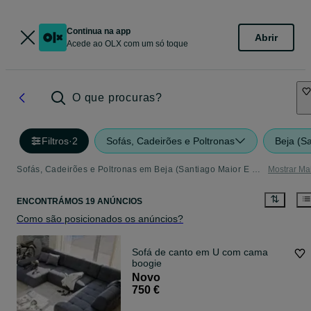
Continua na app
Abrir
Acede ao OLX com um só toque
O que procuras?
Filtros
·
2
Sofás, Cadeirões e Poltronas
Beja (S
Sofás, Cadeirões e Poltronas em Beja (Santiago Maior E São João Baptista) - tudo o que precisa
Mostrar Ma
ENCONTRÁMOS 19 ANÚNCIOS
Como são posicionados os anúncios?
Sofá de canto em U com cama
boogie
Novo
750 €