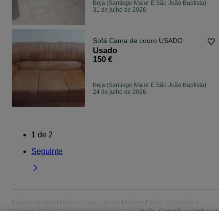
Beja (Santiago Maior E São João Baptista)
31 de julho de 2026
Sofá Cama de couro USADO
Usado
150 €
Beja (Santiago Maior E São João Baptista)
24 de julho de 2026
1
de
2
Seguinte
Página principal
Móveis, Casa e Jardim
Móveis
Sofás, Cadeirões e
Poltronas
Sofás, Cadeirões e Poltronas - Beja
Sofás, Cadeirões e Poltronas