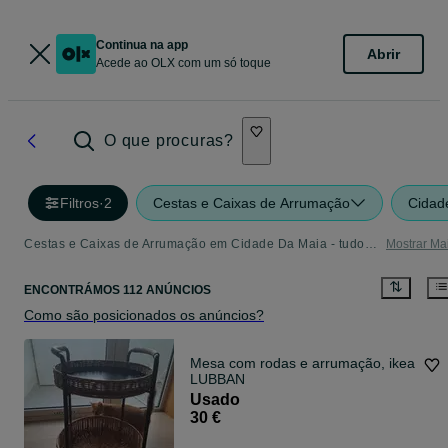
Continua na app
Abrir
Acede ao OLX com um só toque
O que procuras?
Filtros
·
2
Cestas e Caixas de Arrumação
Cidad
Cestas e Caixas de Arrumação em Cidade Da Maia - tudo o que precisa
Mostrar Ma
ENCONTRÁMOS 112 ANÚNCIOS
Como são posicionados os anúncios?
Mesa com rodas e arrumação, ikea
LUBBAN
Usado
30 €