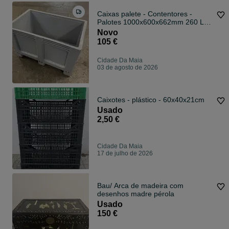
Caixas palete - Contentores -
Palotes 1000x600x662mm 260 Lts
*NOVOS*
Novo
105 €
Cidade Da Maia
03 de agosto de 2026
Caixotes - plástico - 60x40x21cm
Usado
2,50 €
Cidade Da Maia
17 de julho de 2026
Bau/ Arca de madeira com
desenhos madre pérola
Usado
150 €