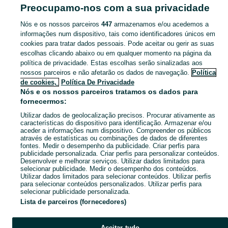
de Arrumação - Cidade Da Maia
Preocupamo-nos com a sua privacidade
Nós e os nossos parceiros
447
armazenamos e/ou acedemos a
CATEGORIA
informações num dispositivo, tais como identificadores únicos em
cookies para tratar dados pessoais. Pode aceitar ou gerir as suas
Navegue pelos últimos anúncios de Cestas e Caixas de Arrumação em Cidade Da Maia no OLX Portugal. Compre e venda produtos locais com facilidade e segurança.
Mostrar Ma
escolhas clicando abaixo ou em qualquer momento na página da
política de privacidade. Estas escolhas serão sinalizadas aos
nossos parceiros e não afetarão os dados de navegação.
Política
Mapa do site
de cookies,
Política De Privacidade
Mapa das freguesias
Nós e os nossos parceiros tratamos os dados para
fornecermos:
Mapa de mini-sites
Utilizar dados de geolocalização precisos. Procurar ativamente as
Pesquisas populares
características do dispositivo para identificação. Armazenar e/ou
aceder a informações num dispositivo. Compreender os públicos
através de estatísticas ou combinações de dados de diferentes
fontes. Medir o desempenho da publicidade. Criar perfis para
publicidade personalizada. Criar perfis para personalizar conteúdos.
Desenvolver e melhorar serviços. Utilizar dados limitados para
selecionar publicidade. Medir o desempenho dos conteúdos.
Utilizar dados limitados para selecionar conteúdos. Utilizar perfis
para selecionar conteúdos personalizados. Utilizar perfis para
selecionar publicidade personalizada.
Lista de parceiros (fornecedores)
Aceitar tudo