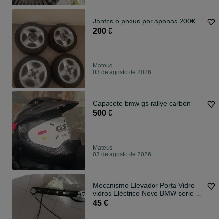
Jantes e pneus por apenas 200€
200 €
Mateus
03 de agosto de 2026
Capacete bmw gs rallye carbon
500 €
Mateus
03 de agosto de 2026
Mecanismo Elevador Porta Vidro
vidros Eléctrico Novo BMW serie 3
E46
45 €