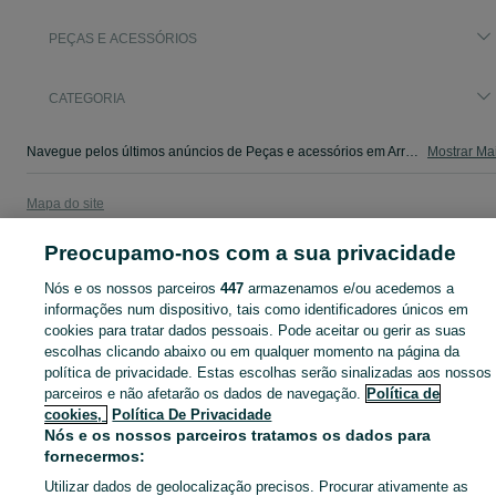
PEÇAS E ACESSÓRIOS
CATEGORIA
Navegue pelos últimos anúncios de Peças e acessórios em Arroios no OLX Portugal. Compre e venda produtos locais com facilidade e segurança.
Mostrar Ma
Mapa do site
Mapa das freguesias
Preocupamo-nos com a sua privacidade
Mapa de mini-sites
Nós e os nossos parceiros
447
armazenamos e/ou acedemos a
Pesquisas populares
informações num dispositivo, tais como identificadores únicos em
cookies para tratar dados pessoais. Pode aceitar ou gerir as suas
escolhas clicando abaixo ou em qualquer momento na página da
política de privacidade. Estas escolhas serão sinalizadas aos nossos
parceiros e não afetarão os dados de navegação.
Política de
cookies,
Política De Privacidade
Nós e os nossos parceiros tratamos os dados para
fornecermos:
Utilizar dados de geolocalização precisos. Procurar ativamente as