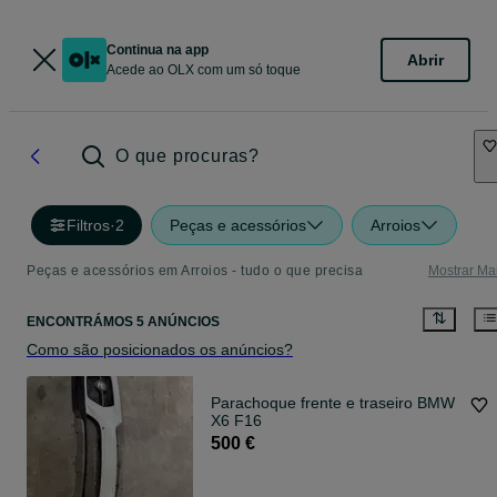
Continua na app
Abrir
Acede ao OLX com um só toque
O que procuras?
Filtros
·
2
Peças e acessórios
Arroios
Peças e acessórios em Arroios - tudo o que precisa
Mostrar Ma
ENCONTRÁMOS 5 ANÚNCIOS
Como são posicionados os anúncios?
Parachoque frente e traseiro BMW
X6 F16
500 €