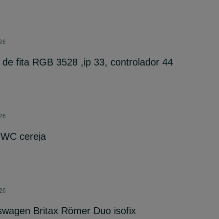
026
 de fita RGB 3528 ,ip 33, controlador 44
026
 WC cereja
026
swagen Britax Römer Duo isofix