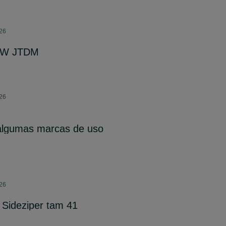
026
 SW JTDM
026
algumas marcas de uso
026
T Sideziper tam 41