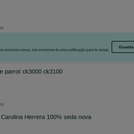
026
Guarda
s anúncios novos, nós enviamos-te uma notificação para te avisar.
re parrot ck3000 ck3100
026
 Carolina Herrera 100% seda nova