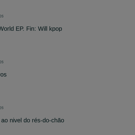
026
orld EP. Fin: Will kpop
026
vos
026
ao nivel do rés-do-chão