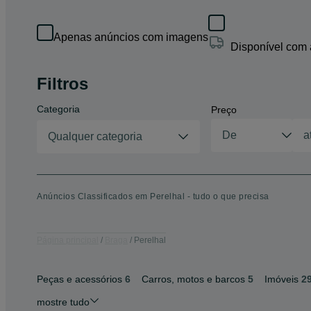
Apenas anúncios com imagens
Disponível com
Filtros
Categoria
Preço
Qualquer categoria
Anúncios Classificados em Perelhal - tudo o que precisa
Página principal
Braga
Perelhal
Peças e acessórios
6
Carros, motos e barcos
5
Imóveis
2
mostre tudo