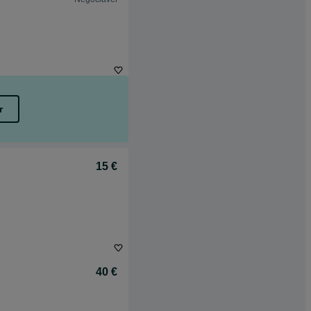
r
15 €
40 €