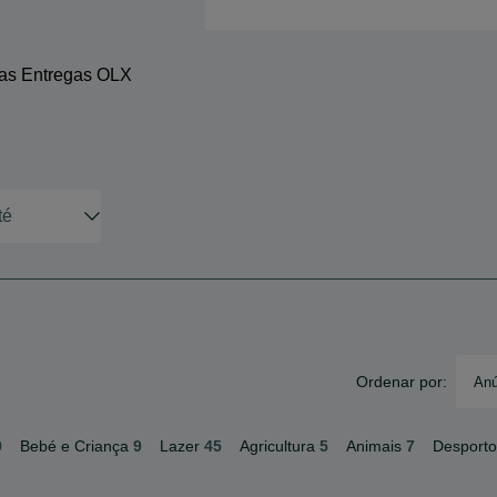
 as Entregas OLX
Ordenar por:
Anú
9
Bebé e Criança
9
Lazer
45
Agricultura
5
Animais
7
Desporto