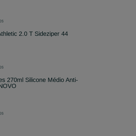
026
thletic 2.0 T Sideziper 44
026
es 270ml Silicone Médio Anti-
- NOVO
026