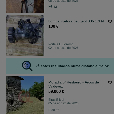
05 de agosto de 2026
M
bomba injetora peugeot 306 1.9 td
100 €
Portela E Extremo
02 de agosto de 2026
Vê estes resultados numa distância maior:
Moradia p/ Restauro - Arcos de
Valdevez
59.000 €
Eiras E Mei
05 de agosto de 2026
30 m²