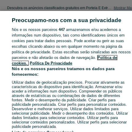
Descubra os anúncios classificados gratuitos em Portela E Extremo no OLX Portugal. Desde empregos a serviços e produtos, encontre tudo o que precisa localmente.
Mostrar Ma
Preocupamo-nos com a sua privacidade
Mapa do site
Nós e os nossos parceiros
447
armazenamos e/ou acedemos a
Mapa das freguesias
informações num dispositivo, tais como identificadores únicos em
Mapa de mini-sites
cookies para tratar dados pessoais. Pode aceitar ou gerir as suas
Pesquisas populares
escolhas clicando abaixo ou em qualquer momento na página da
política de privacidade. Estas escolhas serão sinalizadas aos nossos
parceiros e não afetarão os dados de navegação.
Política de
cookies,
Política De Privacidade
Nós e os nossos parceiros tratamos os dados para
fornecermos:
Utilizar dados de geolocalização precisos. Procurar ativamente as
características do dispositivo para identificação. Armazenar e/ou
aceder a informações num dispositivo. Compreender os públicos
através de estatísticas ou combinações de dados de diferentes
fontes. Medir o desempenho da publicidade. Criar perfis para
publicidade personalizada. Criar perfis para personalizar conteúdos.
Desenvolver e melhorar serviços. Utilizar dados limitados para
selecionar publicidade. Medir o desempenho dos conteúdos. Utilizar
dados limitados para selecionar conteúdos. Utilizar perfis para
selecionar conteúdos personalizados. Utilizar perfis para selecionar
publicidade personalizada.