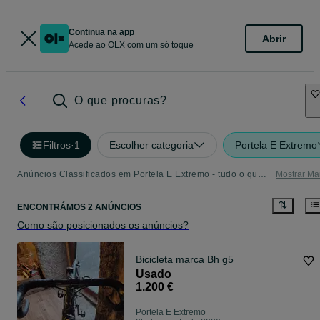
Continua na app
Abrir
Acede ao OLX com um só toque
O que procuras?
Filtros
·
1
Escolher categoria
Portela E Extremo
Anúncios Classificados em Portela E Extremo - tudo o que precisa
Mostrar Ma
ENCONTRÁMOS 2 ANÚNCIOS
Como são posicionados os anúncios?
Bicicleta marca Bh g5
Usado
1.200 €
Portela E Extremo