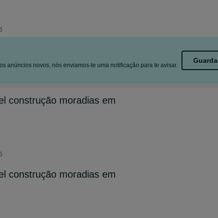
6
Guarda
s anúncios novos, nós enviamos-te uma notificação para te avisar.
el construção moradias em
6
el construção moradias em