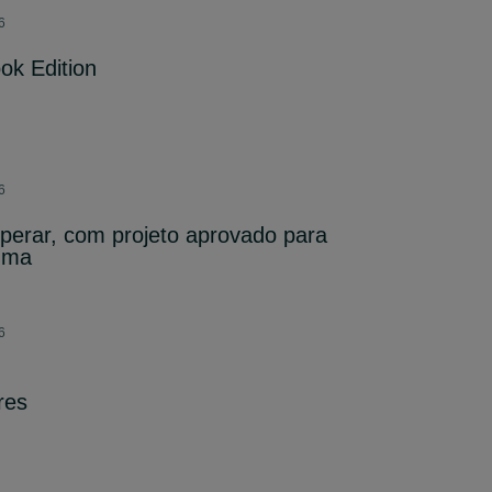
6
ok Edition
6
perar, com projeto aprovado para
numa
6
res