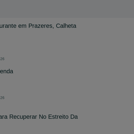
urante em Prazeres, Calheta
026
venda
026
ara Recuperar No Estreito Da