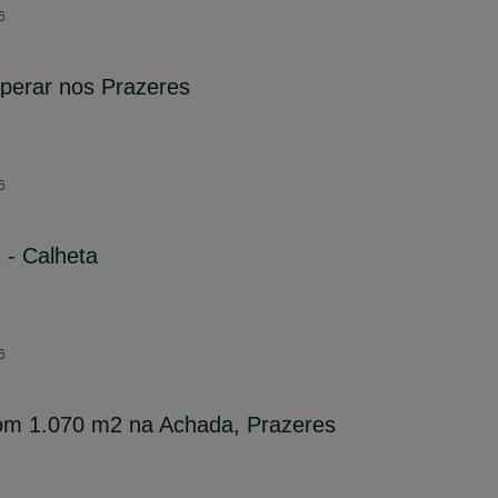
6
perar nos Prazeres
6
s - Calheta
6
om 1.070 m2 na Achada, Prazeres