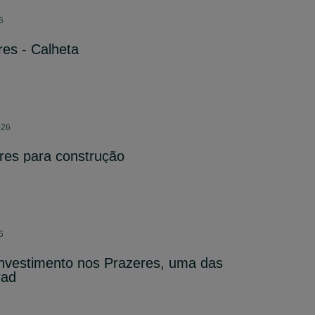
6
es - Calheta
026
res para construção
6
investimento nos Prazeres, uma das
rad