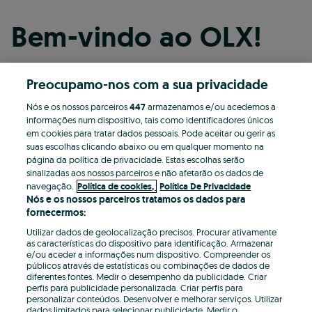
Bem-vindo ao OLX!
Preocupamo-nos com a sua privacidade
Continuar com o Facebook
Nós e os nossos parceiros
447
armazenamos e/ou acedemos a
informações num dispositivo, tais como identificadores únicos
Continuar com o Apple
em cookies para tratar dados pessoais. Pode aceitar ou gerir as
suas escolhas clicando abaixo ou em qualquer momento na
página da política de privacidade. Estas escolhas serão
sinalizadas aos nossos parceiros e não afetarão os dados de
Continuar com o Google
navegação.
Política de cookies,
Política De Privacidade
Nós e os nossos parceiros tratamos os dados para
fornecermos:
OU
Utilizar dados de geolocalização precisos. Procurar ativamente
Entrar
Criar conta
as características do dispositivo para identificação. Armazenar
e/ou aceder a informações num dispositivo. Compreender os
públicos através de estatísticas ou combinações de dados de
Email
diferentes fontes. Medir o desempenho da publicidade. Criar
perfis para publicidade personalizada. Criar perfis para
personalizar conteúdos. Desenvolver e melhorar serviços. Utilizar
dados limitados para selecionar publicidade. Medir o