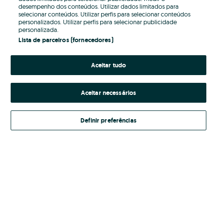
desempenho dos conteúdos. Utilizar dados limitados para
selecionar conteúdos. Utilizar perfis para selecionar conteúdos
Password
personalizados. Utilizar perfis para selecionar publicidade
personalizada.
Lista de parceiros (fornecedores)
Aceitar tudo
Esqueceste-te da password?
Entrar
Aceitar necessários
Definir preferências
Ao entrares na tua conta, estás a aceitar os
Termos e Condições
do OLX.