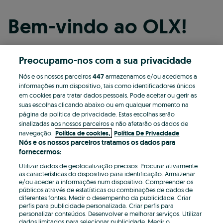
Bem-vindo ao OLX!
Preocupamo-nos com a sua privacidade
Continuar com o Facebook
Nós e os nossos parceiros
447
armazenamos e/ou acedemos a
informações num dispositivo, tais como identificadores únicos
Continuar com o Apple
em cookies para tratar dados pessoais. Pode aceitar ou gerir as
suas escolhas clicando abaixo ou em qualquer momento na
página da política de privacidade. Estas escolhas serão
sinalizadas aos nossos parceiros e não afetarão os dados de
Continuar com o Google
navegação.
Política de cookies,
Política De Privacidade
Nós e os nossos parceiros tratamos os dados para
fornecermos:
OU
Utilizar dados de geolocalização precisos. Procurar ativamente
Entrar
Criar conta
as características do dispositivo para identificação. Armazenar
e/ou aceder a informações num dispositivo. Compreender os
públicos através de estatísticas ou combinações de dados de
Email
diferentes fontes. Medir o desempenho da publicidade. Criar
perfis para publicidade personalizada. Criar perfis para
personalizar conteúdos. Desenvolver e melhorar serviços. Utilizar
dados limitados para selecionar publicidade. Medir o