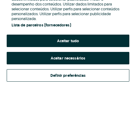
desempenho dos conteúdos. Utilizar dados limitados para
selecionar conteúdos. Utilizar perfis para selecionar conteúdos
Password
personalizados. Utilizar perfis para selecionar publicidade
personalizada.
Lista de parceiros (fornecedores)
Aceitar tudo
Esqueceste-te da password?
Entrar
Aceitar necessários
Definir preferências
Ao entrares na tua conta, estás a aceitar os
Termos e Condições
do OLX.