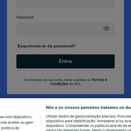
Password
Esqueceste-te da password?
Entrar
Ao entrares na tua conta, estás a aceitar os
Termos e
do OLX.
Condições
Nós e os nossos parceiros tratamos os da
Utilizar dados de geolocalização precisos. Procurar
s num dispositivo,
dispositivo para identificação. Armazenar e/ou ac
ode aceitar ou gerir
dispositivo. Compreender os públicos através de e
política de
dados de diferentes fontes. Medir o desempenho da 