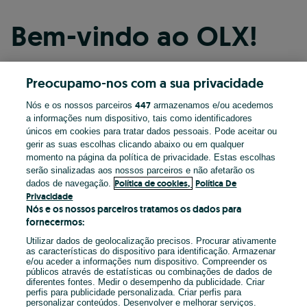
Bem-vindo ao OLX!
Preocupamo-nos com a sua privacidade
Continuar com o Facebook
447
Nós e os nossos parceiros
armazenamos e/ou acedemos
a informações num dispositivo, tais como identificadores
Continuar com o Apple
únicos em cookies para tratar dados pessoais. Pode aceitar ou
gerir as suas escolhas clicando abaixo ou em qualquer
momento na página da política de privacidade. Estas escolhas
serão sinalizadas aos nossos parceiros e não afetarão os
Continuar com o Google
Política de cookies,
Política De
dados de navegação.
Privacidade
Nós e os nossos parceiros tratamos os dados para
OU
fornecermos:
Entrar
Criar conta
Utilizar dados de geolocalização precisos. Procurar ativamente
as características do dispositivo para identificação. Armazenar
e/ou aceder a informações num dispositivo. Compreender os
Email
públicos através de estatísticas ou combinações de dados de
diferentes fontes. Medir o desempenho da publicidade. Criar
perfis para publicidade personalizada. Criar perfis para
personalizar conteúdos. Desenvolver e melhorar serviços.