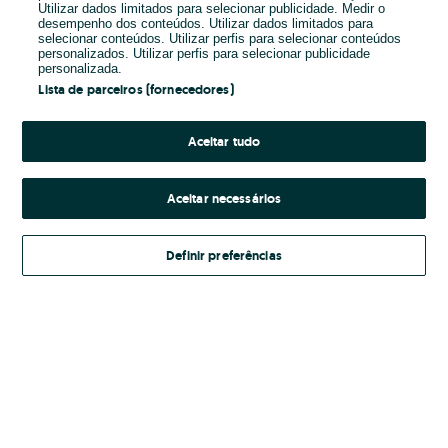
Utilizar dados limitados para selecionar publicidade. Medir o
desempenho dos conteúdos. Utilizar dados limitados para
Password
selecionar conteúdos. Utilizar perfis para selecionar conteúdos
personalizados. Utilizar perfis para selecionar publicidade
personalizada.
Lista de parceiros (fornecedores)
Esqueceste-te da password?
Aceitar tudo
Entrar
Aceitar necessários
Termos e Condições
Ao entrares na tua conta, estás a aceitar os
do OLX.
Definir preferências