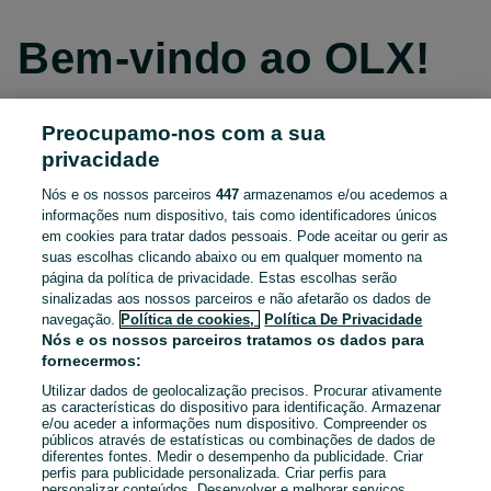
Bem-vindo ao OLX!
Preocupamo-nos com a sua
Continuar com o Facebook
privacidade
Nós e os nossos parceiros
447
armazenamos e/ou acedemos a
Continuar com o Apple
informações num dispositivo, tais como identificadores únicos
em cookies para tratar dados pessoais. Pode aceitar ou gerir as
suas escolhas clicando abaixo ou em qualquer momento na
página da política de privacidade. Estas escolhas serão
Continuar com o Google
sinalizadas aos nossos parceiros e não afetarão os dados de
navegação.
Política de cookies,
Política De Privacidade
OU
Nós e os nossos parceiros tratamos os dados para
fornecermos:
Entrar
Criar conta
Utilizar dados de geolocalização precisos. Procurar ativamente
as características do dispositivo para identificação. Armazenar
e/ou aceder a informações num dispositivo. Compreender os
Email
públicos através de estatísticas ou combinações de dados de
diferentes fontes. Medir o desempenho da publicidade. Criar
perfis para publicidade personalizada. Criar perfis para
personalizar conteúdos. Desenvolver e melhorar serviços.