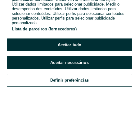
Utilizar dados limitados para selecionar publicidade. Medir o
desempenho dos conteúdos. Utilizar dados limitados para
Password
selecionar conteúdos. Utilizar perfis para selecionar conteúdos
personalizados. Utilizar perfis para selecionar publicidade
personalizada.
Lista de parceiros (fornecedores)
Esqueceste-te da password?
Aceitar tudo
Entrar
Aceitar necessários
Ao entrares na tua conta, estás a aceitar os
Termos e Condições
do OLX.
Definir preferências