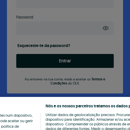
Password
Esqueceste-te da password?
Entrar
Ao entrares na tua conta, estás a aceitar os
Termos e
Condições
do OLX.
Nós e os nossos parceiros tratamos os dados 
Utilizar dados de geolocalização precisos. Procurar
s num dispositivo,
dispositivo para identificação. Armazenar e/ou ac
ode aceitar ou gerir
dispositivo. Compreender os públicos através de e
política de
dados de diferentes fontes. Medir o desempenho da 