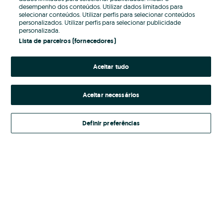
desempenho dos conteúdos. Utilizar dados limitados para
selecionar conteúdos. Utilizar perfis para selecionar conteúdos
Password
personalizados. Utilizar perfis para selecionar publicidade
personalizada.
Lista de parceiros (fornecedores)
Aceitar tudo
Esqueceste-te da password?
Entrar
Aceitar necessários
Definir preferências
Ao entrares na tua conta, estás a aceitar os
Termos e Condições
do OLX.