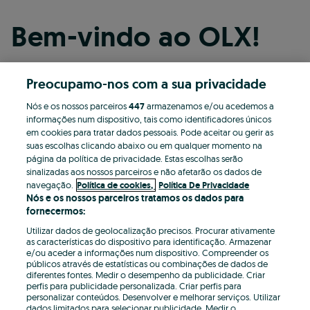
Bem-vindo ao OLX!
Preocupamo-nos com a sua privacidade
Continuar com o Facebook
Nós e os nossos parceiros
447
armazenamos e/ou acedemos a
informações num dispositivo, tais como identificadores únicos
Continuar com o Apple
em cookies para tratar dados pessoais. Pode aceitar ou gerir as
suas escolhas clicando abaixo ou em qualquer momento na
página da política de privacidade. Estas escolhas serão
sinalizadas aos nossos parceiros e não afetarão os dados de
Continuar com o Google
navegação.
Política de cookies,
Política De Privacidade
Nós e os nossos parceiros tratamos os dados para
fornecermos:
OU
Utilizar dados de geolocalização precisos. Procurar ativamente
Entrar
Criar conta
as características do dispositivo para identificação. Armazenar
e/ou aceder a informações num dispositivo. Compreender os
públicos através de estatísticas ou combinações de dados de
Email
diferentes fontes. Medir o desempenho da publicidade. Criar
perfis para publicidade personalizada. Criar perfis para
personalizar conteúdos. Desenvolver e melhorar serviços. Utilizar
dados limitados para selecionar publicidade. Medir o