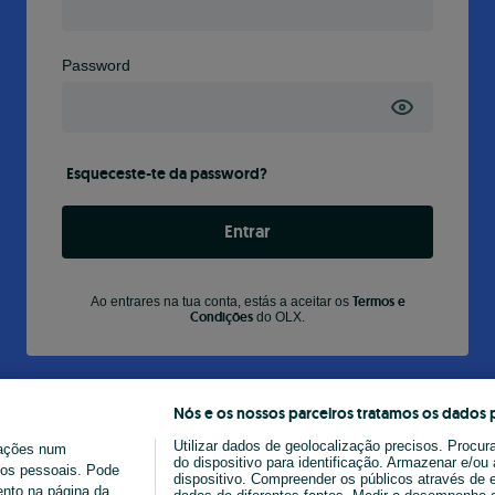
Password
Esqueceste-te da password?
Entrar
Termos e
Ao entrares na tua conta, estás a aceitar os
Condições
do OLX.
Nós e os nossos parceiros tratamos os dados 
Utilizar dados de geolocalização precisos. Procur
ações num
do dispositivo para identificação. Armazenar e/o
ados pessoais. Pode
dispositivo. Compreender os públicos através de 
ento na página da