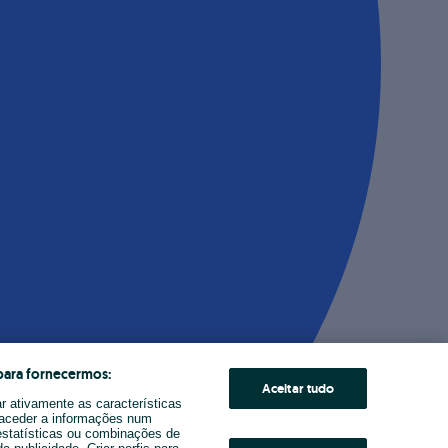
para fornecermos:
Aceitar tudo
ar ativamente as características
u aceder a informações num
estatísticas ou combinações de