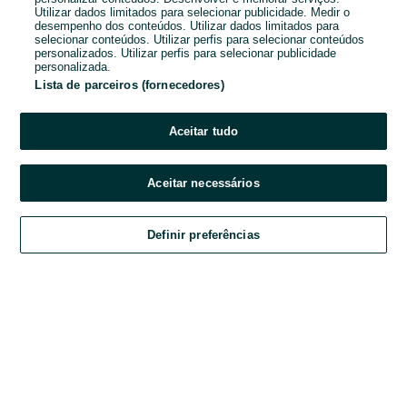
Utilizar dados limitados para selecionar publicidade. Medir o
desempenho dos conteúdos. Utilizar dados limitados para
Password
selecionar conteúdos. Utilizar perfis para selecionar conteúdos
personalizados. Utilizar perfis para selecionar publicidade
personalizada.
Lista de parceiros (fornecedores)
Esqueceste-te da password?
Aceitar tudo
Entrar
Aceitar necessários
Ao entrares na tua conta, estás a aceitar os
Termos e Condições
do OLX.
Definir preferências