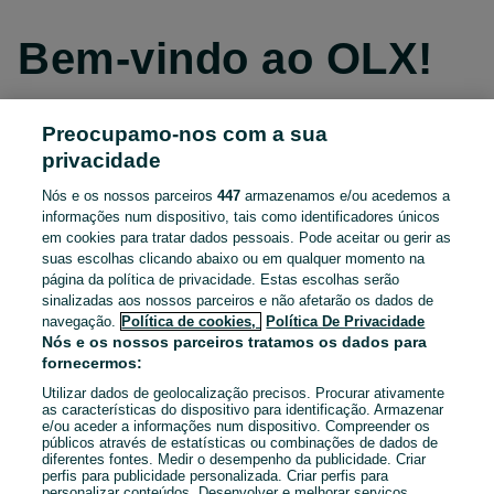
Bem-vindo ao OLX!
Preocupamo-nos com a sua
Continuar com o Facebook
privacidade
Nós e os nossos parceiros
447
armazenamos e/ou acedemos a
Continuar com o Apple
informações num dispositivo, tais como identificadores únicos
em cookies para tratar dados pessoais. Pode aceitar ou gerir as
suas escolhas clicando abaixo ou em qualquer momento na
página da política de privacidade. Estas escolhas serão
Continuar com o Google
sinalizadas aos nossos parceiros e não afetarão os dados de
navegação.
Política de cookies,
Política De Privacidade
OU
Nós e os nossos parceiros tratamos os dados para
fornecermos:
Entrar
Criar conta
Utilizar dados de geolocalização precisos. Procurar ativamente
as características do dispositivo para identificação. Armazenar
e/ou aceder a informações num dispositivo. Compreender os
Email
públicos através de estatísticas ou combinações de dados de
diferentes fontes. Medir o desempenho da publicidade. Criar
perfis para publicidade personalizada. Criar perfis para
personalizar conteúdos. Desenvolver e melhorar serviços.