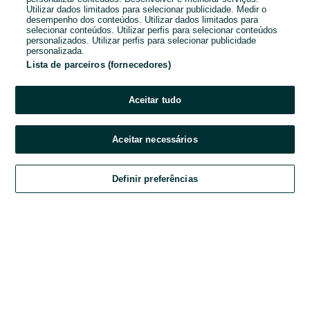
Utilizar dados limitados para selecionar publicidade. Medir o
desempenho dos conteúdos. Utilizar dados limitados para
Password
selecionar conteúdos. Utilizar perfis para selecionar conteúdos
personalizados. Utilizar perfis para selecionar publicidade
personalizada.
Lista de parceiros (fornecedores)
Esqueceste-te da password?
Aceitar tudo
Entrar
Aceitar necessários
Ao entrares na tua conta, estás a aceitar os
Termos e Condições
do OLX.
Definir preferências