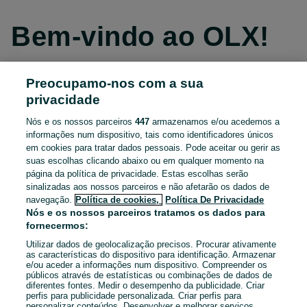
Bem-vindo ao OLX!
Preocupamo-nos com a sua
Continuar com o Facebook
privacidade
Nós e os nossos parceiros
447
armazenamos e/ou acedemos a
Continuar com o Apple
informações num dispositivo, tais como identificadores únicos
em cookies para tratar dados pessoais. Pode aceitar ou gerir as
suas escolhas clicando abaixo ou em qualquer momento na
página da política de privacidade. Estas escolhas serão
Continuar com o Google
sinalizadas aos nossos parceiros e não afetarão os dados de
navegação.
Política de cookies,
Política De Privacidade
OU
Nós e os nossos parceiros tratamos os dados para
fornecermos:
Entrar
Criar conta
Utilizar dados de geolocalização precisos. Procurar ativamente
as características do dispositivo para identificação. Armazenar
e/ou aceder a informações num dispositivo. Compreender os
Email
públicos através de estatísticas ou combinações de dados de
diferentes fontes. Medir o desempenho da publicidade. Criar
perfis para publicidade personalizada. Criar perfis para
personalizar conteúdos. Desenvolver e melhorar serviços.