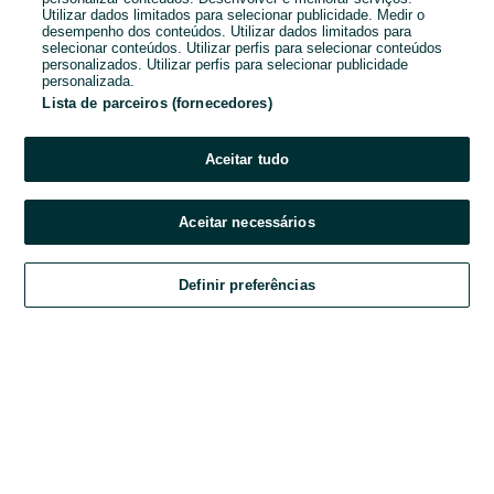
Utilizar dados limitados para selecionar publicidade. Medir o
desempenho dos conteúdos. Utilizar dados limitados para
Password
selecionar conteúdos. Utilizar perfis para selecionar conteúdos
personalizados. Utilizar perfis para selecionar publicidade
personalizada.
Lista de parceiros (fornecedores)
Esqueceste-te da password?
Aceitar tudo
Entrar
Aceitar necessários
Ao entrares na tua conta, estás a aceitar os
Termos e Condições
do OLX.
Definir preferências