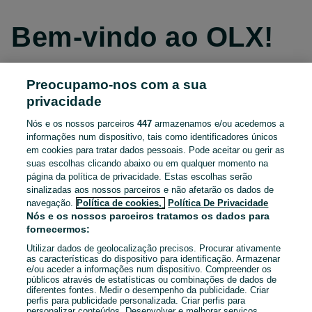
Bem-vindo ao OLX!
Preocupamo-nos com a sua
Continuar com o Facebook
privacidade
Nós e os nossos parceiros
447
armazenamos e/ou acedemos a
Continuar com o Apple
informações num dispositivo, tais como identificadores únicos
em cookies para tratar dados pessoais. Pode aceitar ou gerir as
suas escolhas clicando abaixo ou em qualquer momento na
página da política de privacidade. Estas escolhas serão
Continuar com o Google
sinalizadas aos nossos parceiros e não afetarão os dados de
navegação.
Política de cookies,
Política De Privacidade
OU
Nós e os nossos parceiros tratamos os dados para
fornecermos:
Entrar
Criar conta
Utilizar dados de geolocalização precisos. Procurar ativamente
as características do dispositivo para identificação. Armazenar
e/ou aceder a informações num dispositivo. Compreender os
Email
públicos através de estatísticas ou combinações de dados de
diferentes fontes. Medir o desempenho da publicidade. Criar
perfis para publicidade personalizada. Criar perfis para
personalizar conteúdos. Desenvolver e melhorar serviços.