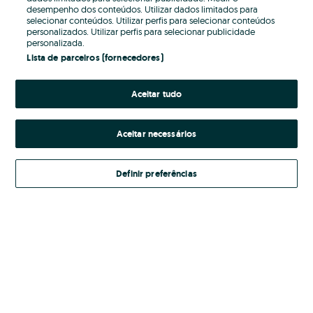
desempenho dos conteúdos. Utilizar dados limitados para
selecionar conteúdos. Utilizar perfis para selecionar conteúdos
Password
personalizados. Utilizar perfis para selecionar publicidade
personalizada.
Lista de parceiros (fornecedores)
Aceitar tudo
Esqueceste-te da password?
Entrar
Aceitar necessários
Definir preferências
Ao entrares na tua conta, estás a aceitar os
Termos e Condições
do OLX.