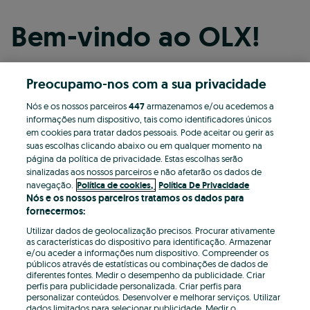
Bem-vindo ao OLX!
Preocupamo-nos com a sua privacidade
Continuar com o Facebook
Nós e os nossos parceiros
447
armazenamos e/ou acedemos a
informações num dispositivo, tais como identificadores únicos
Continuar com o Apple
em cookies para tratar dados pessoais. Pode aceitar ou gerir as
suas escolhas clicando abaixo ou em qualquer momento na
página da política de privacidade. Estas escolhas serão
sinalizadas aos nossos parceiros e não afetarão os dados de
Continuar com o Google
navegação.
Política de cookies,
Política De Privacidade
Nós e os nossos parceiros tratamos os dados para
fornecermos:
OU
Utilizar dados de geolocalização precisos. Procurar ativamente
Entrar
Criar conta
as características do dispositivo para identificação. Armazenar
e/ou aceder a informações num dispositivo. Compreender os
públicos através de estatísticas ou combinações de dados de
Email
diferentes fontes. Medir o desempenho da publicidade. Criar
perfis para publicidade personalizada. Criar perfis para
personalizar conteúdos. Desenvolver e melhorar serviços. Utilizar
dados limitados para selecionar publicidade. Medir o