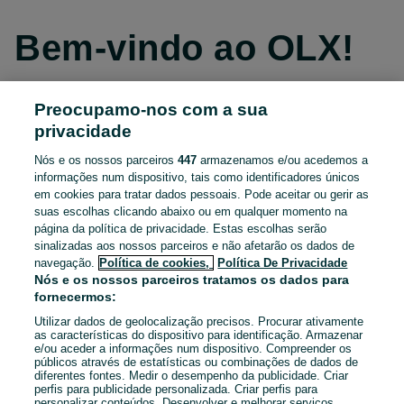
Bem-vindo ao OLX!
Preocupamo-nos com a sua
Continuar com o Facebook
privacidade
Nós e os nossos parceiros
447
armazenamos e/ou acedemos a
Continuar com o Apple
informações num dispositivo, tais como identificadores únicos
em cookies para tratar dados pessoais. Pode aceitar ou gerir as
suas escolhas clicando abaixo ou em qualquer momento na
página da política de privacidade. Estas escolhas serão
Continuar com o Google
sinalizadas aos nossos parceiros e não afetarão os dados de
navegação.
Política de cookies,
Política De Privacidade
OU
Nós e os nossos parceiros tratamos os dados para
fornecermos:
Entrar
Criar conta
Utilizar dados de geolocalização precisos. Procurar ativamente
as características do dispositivo para identificação. Armazenar
e/ou aceder a informações num dispositivo. Compreender os
Email
públicos através de estatísticas ou combinações de dados de
diferentes fontes. Medir o desempenho da publicidade. Criar
perfis para publicidade personalizada. Criar perfis para
personalizar conteúdos. Desenvolver e melhorar serviços.