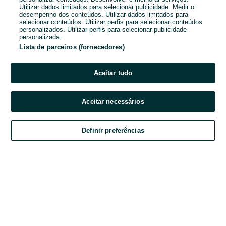
Utilizar dados limitados para selecionar publicidade. Medir o
desempenho dos conteúdos. Utilizar dados limitados para
Password
selecionar conteúdos. Utilizar perfis para selecionar conteúdos
personalizados. Utilizar perfis para selecionar publicidade
personalizada.
Lista de parceiros (fornecedores)
Esqueceste-te da password?
Aceitar tudo
Entrar
Aceitar necessários
Ao entrares na tua conta, estás a aceitar os
Termos e Condições
do OLX.
Definir preferências