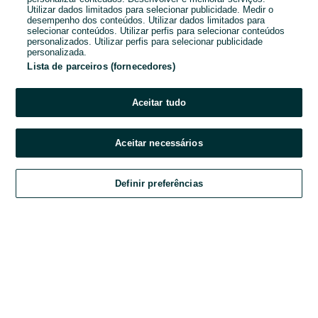
Utilizar dados limitados para selecionar publicidade. Medir o
desempenho dos conteúdos. Utilizar dados limitados para
Password
selecionar conteúdos. Utilizar perfis para selecionar conteúdos
personalizados. Utilizar perfis para selecionar publicidade
personalizada.
Lista de parceiros (fornecedores)
Esqueceste-te da password?
Aceitar tudo
Entrar
Aceitar necessários
Ao entrares na tua conta, estás a aceitar os
Termos e Condições
do OLX.
Definir preferências