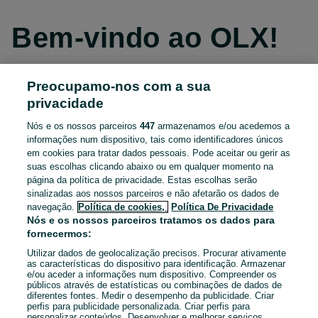
Bem-vindo ao OLX!
Preocupamo-nos com a sua
Continuar com o Facebook
privacidade
Nós e os nossos parceiros
447
armazenamos e/ou acedemos a
Continuar com o Apple
informações num dispositivo, tais como identificadores únicos
em cookies para tratar dados pessoais. Pode aceitar ou gerir as
suas escolhas clicando abaixo ou em qualquer momento na
página da política de privacidade. Estas escolhas serão
Continuar com o Google
sinalizadas aos nossos parceiros e não afetarão os dados de
navegação.
Política de cookies,
Política De Privacidade
OU
Nós e os nossos parceiros tratamos os dados para
fornecermos:
Entrar
Criar conta
Utilizar dados de geolocalização precisos. Procurar ativamente
as características do dispositivo para identificação. Armazenar
e/ou aceder a informações num dispositivo. Compreender os
Email
públicos através de estatísticas ou combinações de dados de
diferentes fontes. Medir o desempenho da publicidade. Criar
perfis para publicidade personalizada. Criar perfis para
personalizar conteúdos. Desenvolver e melhorar serviços.