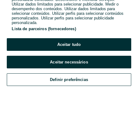
Utilizar dados limitados para selecionar publicidade. Medir o
desempenho dos conteúdos. Utilizar dados limitados para
Password
selecionar conteúdos. Utilizar perfis para selecionar conteúdos
personalizados. Utilizar perfis para selecionar publicidade
personalizada.
Lista de parceiros (fornecedores)
Esqueceste-te da password?
Aceitar tudo
Entrar
Aceitar necessários
Ao entrares na tua conta, estás a aceitar os
Termos e Condições
do OLX.
Definir preferências