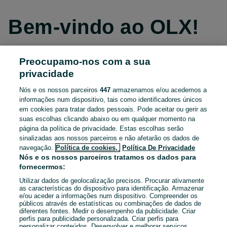
Bem-vindo ao OLX!
Preocupamo-nos com a sua
Continuar com o Facebook
privacidade
Nós e os nossos parceiros
447
armazenamos e/ou acedemos a
Continuar com o Apple
informações num dispositivo, tais como identificadores únicos
em cookies para tratar dados pessoais. Pode aceitar ou gerir as
suas escolhas clicando abaixo ou em qualquer momento na
página da política de privacidade. Estas escolhas serão
Continuar com o Google
sinalizadas aos nossos parceiros e não afetarão os dados de
navegação.
Política de cookies,
Política De Privacidade
OU
Nós e os nossos parceiros tratamos os dados para
fornecermos:
Entrar
Criar conta
Utilizar dados de geolocalização precisos. Procurar ativamente
as características do dispositivo para identificação. Armazenar
e/ou aceder a informações num dispositivo. Compreender os
Email
públicos através de estatísticas ou combinações de dados de
diferentes fontes. Medir o desempenho da publicidade. Criar
perfis para publicidade personalizada. Criar perfis para
personalizar conteúdos. Desenvolver e melhorar serviços.